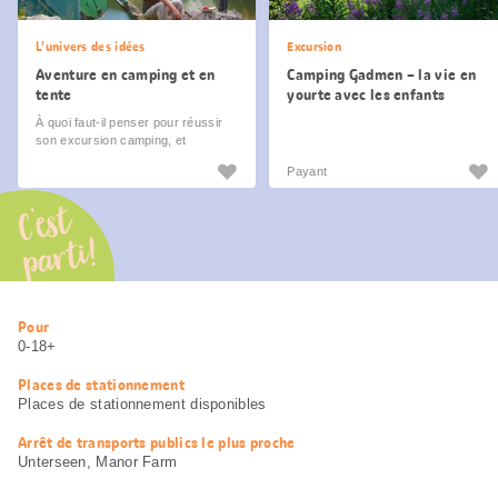
L’univers des idées
Excursion
Aventure en camping et en
Camping Gadmen – la vie en
tente
yourte avec les enfants
À quoi faut-il penser pour réussir
son excursion camping, et
comment s’assurer de rentrer chez
Payant
soi des étoiles plein les yeux?
Nous vous disons tout.
C’est
parti!
Informations
Pour
utiles
0-18+
Places de stationnement
Places de stationnement disponibles
Arrêt de transports publics le plus proche
Unterseen, Manor Farm