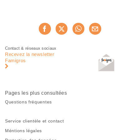
Partager
Recommander maintenan
cette
page
Pied
Navigation
Contact & réseaux sociaux
de
en
Recevez la newsletter
page
pied
Famigros
de
page
Pages les plus consultées
Questions fréquentes
Service clientèle et contact
Méntions légales