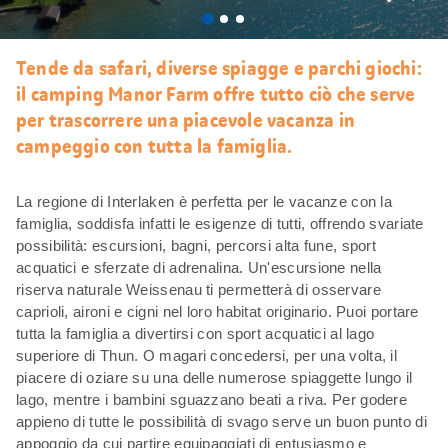
Mi
piace
Tende da safari, diverse spiagge e parchi giochi:
il camping Manor Farm offre tutto ciò che serve
per trascorrere una piacevole vacanza in
campeggio con tutta la famiglia.
La regione di Interlaken è perfetta per le vacanze con la
famiglia, soddisfa infatti le esigenze di tutti, offrendo svariate
possibilità: escursioni, bagni, percorsi alta fune, sport
acquatici e sferzate di adrenalina. Un'escursione nella
riserva naturale Weissenau ti permetterà di osservare
caprioli, aironi e cigni nel loro habitat originario. Puoi portare
tutta la famiglia a divertirsi con sport acquatici al lago
superiore di Thun. O magari concedersi, per una volta, il
piacere di oziare su una delle numerose spiaggette lungo il
lago, mentre i bambini sguazzano beati a riva. Per godere
appieno di tutte le possibilità di svago serve un buon punto di
appoggio da cui partire equipaggiati di entusiasmo e