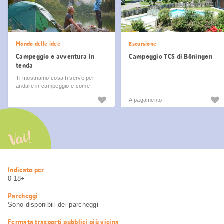
Mondo delle idee
Escursione
Campeggio e avventura in
Campeggio TCS di Böningen
tenda
Ti mostriamo cosa ti serve per
andare in campeggio e come
rendere le tue vacanze in tenda
A pagamento
un’esperienza indimenticabile.
Vai!
Informazioni
Indicato per
utili
0-18+
Parcheggi
Sono disponibili dei parcheggi
Fermata trasporti pubblici più vicina