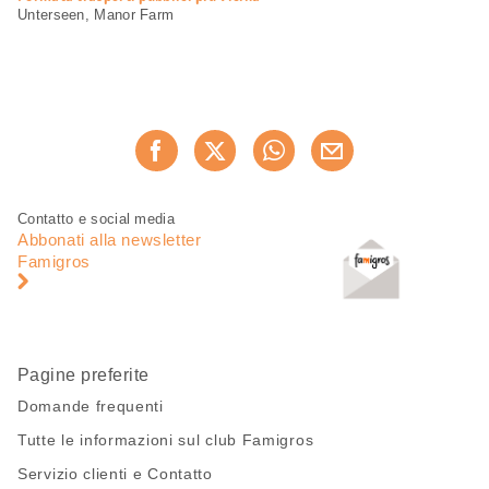
Unterseen, Manor Farm
Condividi
Consiglia ora
questa
pagina
Piè
Navigazione
Contatto e social media
di
piè
Abbonati alla newsletter
pagina
di
Famigros
pagina
Pagine preferite
Domande frequenti
Tutte le informazioni sul club Famigros
Servizio clienti e Contatto