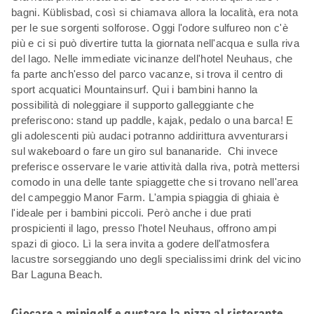
bagni. Küblisbad, così si chiamava allora la località, era nota
per le sue sorgenti solforose. Oggi l'odore sulfureo non c'è
più e ci si può divertire tutta la giornata nell'acqua e sulla riva
del lago. Nelle immediate vicinanze dell'hotel Neuhaus, che
fa parte anch'esso del parco vacanze, si trova il centro di
sport acquatici Mountainsurf. Qui i bambini hanno la
possibilità di noleggiare il supporto galleggiante che
preferiscono: stand up paddle, kajak, pedalo o una barca! E
gli adolescenti più audaci potranno addirittura avventurarsi
sul wakeboard o fare un giro sul bananaride. Chi invece
preferisce osservare le varie attività dalla riva, potrà mettersi
comodo in una delle tante spiaggette che si trovano nell'area
del campeggio Manor Farm. L'ampia spiaggia di ghiaia è
l'ideale per i bambini piccoli. Però anche i due prati
prospicienti il lago, presso l'hotel Neuhaus, offrono ampi
spazi di gioco. Lì la sera invita a godere dell'atmosfera
lacustre sorseggiando uno degli specialissimi drink del vicino
Bar Laguna Beach.
Giocare a minigolf e gustare la pizza al ristorante