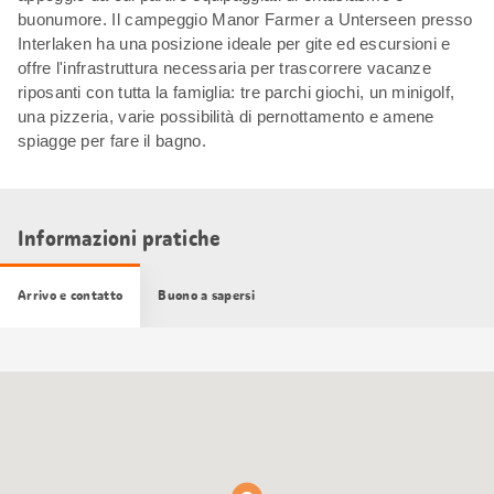
buonumore. Il campeggio Manor Farmer a Unterseen presso
Interlaken ha una posizione ideale per gite ed escursioni e
offre l'infrastruttura necessaria per trascorrere vacanze
riposanti con tutta la famiglia: tre parchi giochi, un minigolf,
una pizzeria, varie possibilità di pernottamento e amene
spiagge per fare il bagno.
Informazioni pratiche
Arrivo e contatto
Buono a sapersi
Cartina
Google
Maps