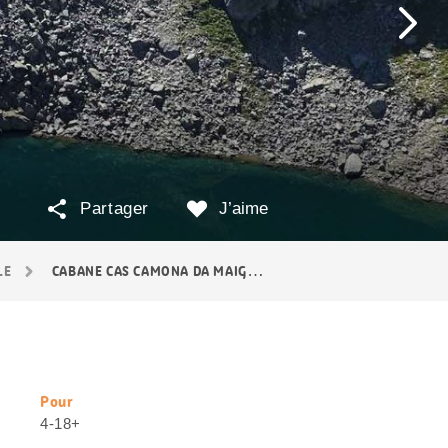
Partager
J’aime
LE
CABANE CAS CAMONA DA MAIGHELS
Pour
Informations
4-18+
utiles