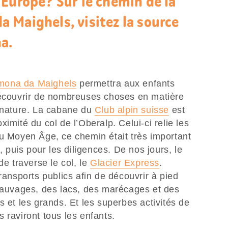
’Europe? Sur le chemin de la
 Maighels, visitez la source
a.
ona da Maighels
permettra aux enfants
découvrir de nombreuses choses en matière
e nature. La cabane du
Club alpin suisse
est
imité du col de l’Oberalp. Celui-ci relie les
Au Moyen Âge, ce chemin était très important
puis pour les diligences. De nos jours, le
de traverse le col, le
Glacier Express
.
ransports publics afin de découvrir à pied
 sauvages, des lacs, des marécages et des
s et les grands. Et les superbes activités de
 raviront tous les enfants.