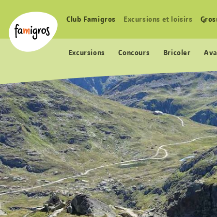
Signets
Header
Accueil Famigros.ch
de
Logo
Club Famigros
Excursions et loisirs
Gros
Navigation
navigation
principale
Excursions
Concours
Bricoler
Ava