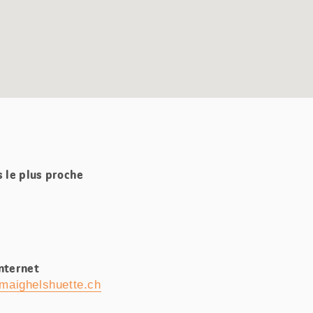
s le plus proche
Internet
maighelshuette.ch