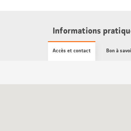
Informations pratiqu
Accès et contact
Bon à savo
Carte
Google
Maps