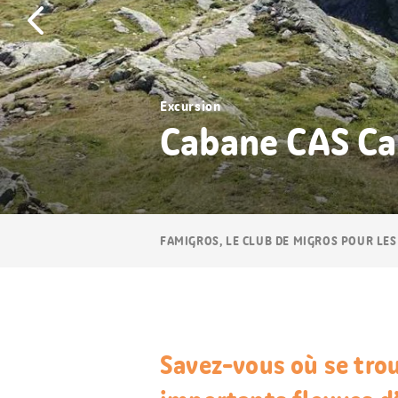
Excursion
Cabane CAS Ca
Navigation
FAMIGROS, LE CLUB DE MIGROS POUR LES
Breadcrumb
Savez-vous où se trou