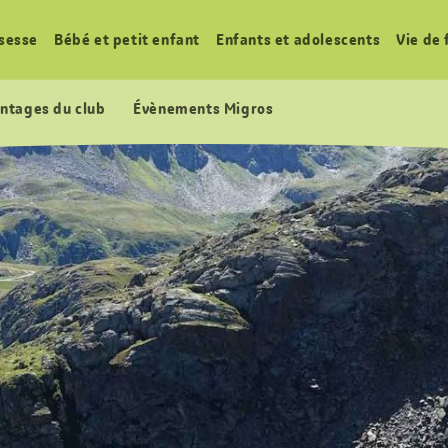
sesse
Bébé et petit enfant
Enfants et adolescents
Vie de 
ntages du club
Évènements Migros