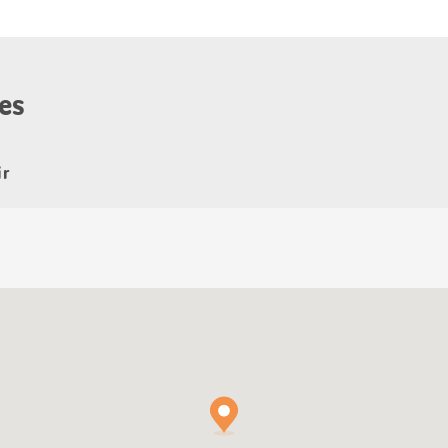
es
ir