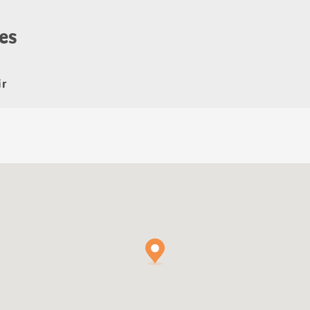
es
ir