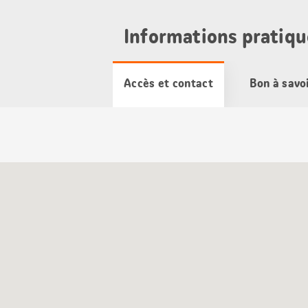
Informations pratiqu
Accès et contact
Bon à savo
Carte
Google
Maps