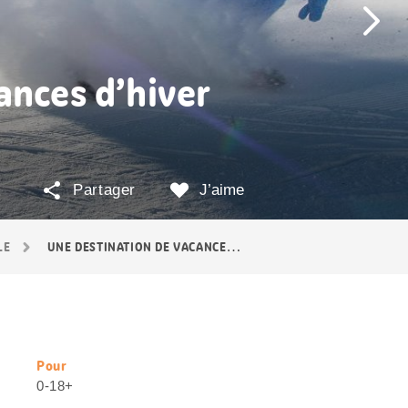
ances d’hiver
Partager
J’aime
LE
UNE DESTINATION DE VACANCES D’HIVER: L’ALETSCH ARENA
Pour
Informations
0-18+
utiles