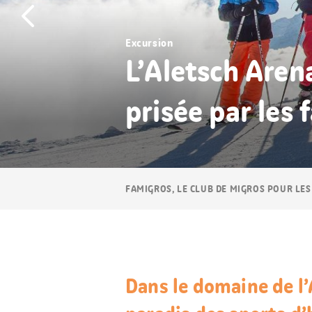
Excursion
L’Aletsch Aren
prisée par les 
Navigation
FAMIGROS, LE CLUB DE MIGROS POUR LES
Breadcrumb
Dans le domaine de l’