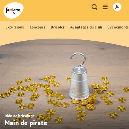
Signets
Header
Accueil Famigros.ch
Logo
Métanavigation
Ouvrir
Recherche
de
le
navigation
menu
Excursions
Concours
Bricoler
Avantages du club
Évènements
Idée de bricolage
Main de pirate