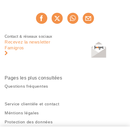
Partager
Recommander maintenan
cette
page
Pied
Navigation
Contact & réseaux sociaux
de
en
Recevez la newsletter
page
pied
Famigros
de
page
Pages les plus consultées
Questions fréquentes
Service clientèle et contact
Méntions légales
Protection des données