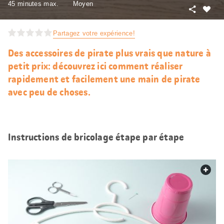
45 minutes max.
Moyen
Partager
J’aim
Partagez votre expérience!
Des accessoires de pirate plus vrais que nature à
petit prix: découvrez ici comment réaliser
rapidement et facilement une main de pirate
avec peu de choses.
Instructions de bricolage étape par étape
web.