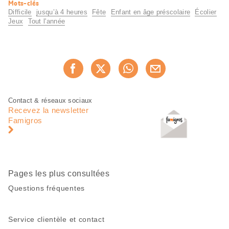
Informations
Mots-clés
utiles
Difficile
jusqu’à 4 heures
Fête
Enfant en âge préscolaire
Écolier
Jeux
Tout l'année
Partager
Recommander maintenan
cette
page
Pied
Navigation
Contact & réseaux sociaux
de
en
Recevez la newsletter
page
pied
Famigros
de
page
Pages les plus consultées
Questions fréquentes
Service clientèle et contact