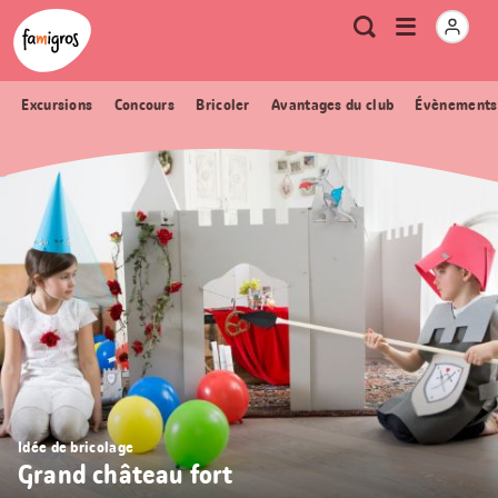
Signets
Header
Accueil Famigros.ch
Logo
Métanavigation
Ouvrir
Recherche
de
le
navigation
menu
Excursions
Concours
Bricoler
Avantages du club
Évènements
Idée de bricolage
Grand château fort