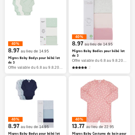
40%
8.97
40%
au lieu de 14.95
8.97
Migros Baby Bodies pour bébé lot
au lieu de 14.95
de 3
Migros Baby Bodys pour bébé lot
Offre valable du 6.8 au 9.8.2026, jusqu’à épuisement du stock.
de 3
Offre valable du 6.8 au 9.8.2026, jusqu’à épuisement du stock.
2
40%
40%
8.97
13.77
au lieu de 14.95
au lieu de 22.95
Migros Baby Bodys pour bébé lot
Migros Baby Costume de bain pour