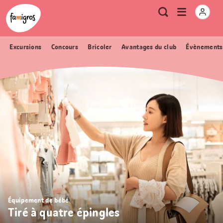
Signets
Header
Accueil Famigros.ch
Logo
Métanavigation
Ouvrir
Recherche
de
le
navigation
menu
Excursions
Concours
Bricoler
Avantages du club
Évènements
Équipement de bébé
Tiré à quatre épingles