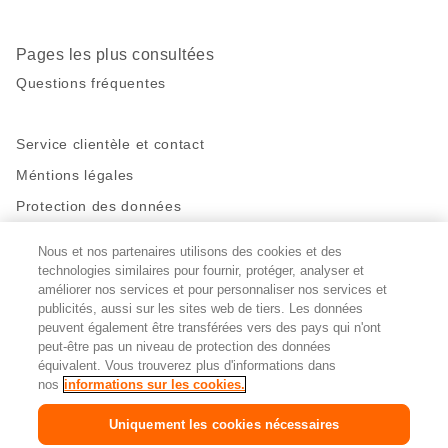
Pages les plus consultées
Questions fréquentes
Service clientèle et contact
Méntions légales
Protection des données
Nous et nos partenaires utilisons des cookies et des
Restez en contact!
technologies similaires pour fournir, protéger, analyser et
Facebook
http://twitter.com/migros
https://www.youtube.com/user/Migr
Pinterest
Instagram
améliorer nos services et pour personnaliser nos services et
publicités, aussi sur les sites web de tiers. Les données
peuvent également être transférées vers des pays qui n'ont
peut-être pas un niveau de protection des données
Paramètres des cookies
équivalent. Vous trouverez plus d'informations dans
nos
informations sur les cookies.
DE
FR
IT
Uniquement les cookies nécessaires