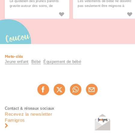
Le quotidien des jeunes parents
Les vêtements de bébé ne doivent
gravite autour des soins, de
pas seulement être mignons à
l’alimentation et du développement
croquer. Vous trouvez ici tout sur
de bébé. Nous avons réuni pour
les vêtements, des tailles au choix
vous quelques conseils à ce
des couleurs.
propos.
Coucou
Informations
Mots-clés
utiles
Jeune enfant
Bébé
Équipement de bébé
Partager
Recommander maintenan
cette
page
Pied
Navigation
Contact & réseaux sociaux
de
en
Recevez la newsletter
page
pied
Famigros
de
page