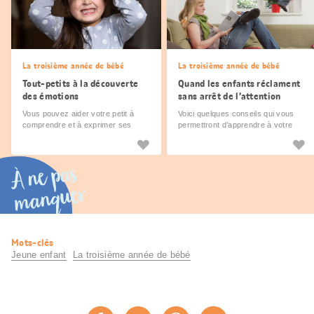
La troisième année de bébé
La troisième année de bébé
Tout-petits à la découverte
Quand les enfants réclament
des émotions
sans arrêt de l’attention
Vous pouvez aider votre petit à
Voici quelques conseils qui vous
comprendre et à exprimer ses
permettront d’apprendre à votre
émotions. Petit tour d’horizon de
enfant à patienter un peu avant que
l’univers émotionnel de nos
vous puissiez de nouveau lui
enfants.
consacrer toute votre attention.
À ne pas
manquer
Informations
Mots-clés
utiles
Jeune enfant
La troisième année de bébé
Partager