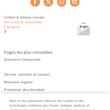
Recommander maintenan
cette
page
Pied
Navigation
Contact & réseaux sociaux
de
en
Recevez la newsletter
page
pied
Famigros
de
page
Pages les plus consultées
Questions fréquentes
Service clientèle et contact
Méntions légales
Protection des données
Nous et nos partenaires utilisons des cookies et des
Restez en contact!
technologies similaires pour fournir, protéger, analyser et