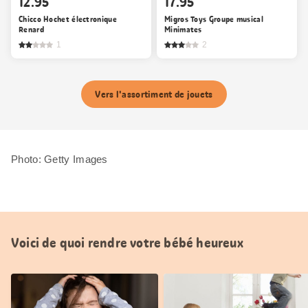
12.95
17.95
Chicco Hochet électronique
Migros Toys Groupe musical
Renard
Minimates
1
2
Vers l'assortiment de jouets
Photo: Getty Images
Voici de quoi rendre votre bébé heureux