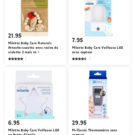
21.95
7.95
Milette Baby Care Naturals
Attache-sucette avec racine de
Milette Baby Care Veilleuse LED
violette 3 mois et +
avec capteur
1
3
6.95
29.95
Milette Baby Care Veilleuse LED
M-Classic Thermomètre sans
en forme d’étoile
contact