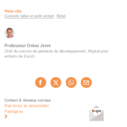
Informations
Mots-clés
utiles
Conseils bébé et petit enfant
Bébé
Professeur Oskar Jenni
Chef du service de pédiatrie du développement, Hôpital pour
enfants de Zurich
Partager
Recommander maintenan
cette
page
Pied
Navigation
Contact & réseaux sociaux
de
en
Recevez la newsletter
page
pied
Famigros
de
page