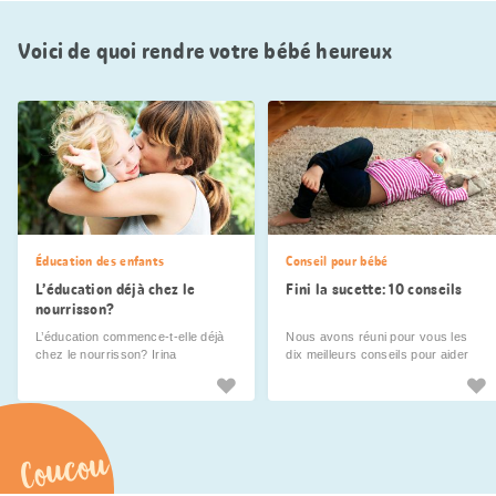
Voici de quoi rendre votre bébé heureux
Éducation des enfants
Conseil pour bébé
L’éducation déjà chez le
Fini la sucette: 10 conseils
nourrisson?
L’éducation commence-t-elle déjà
Nous avons réuni pour vous les
chez le nourrisson? Irina
dix meilleurs conseils pour aider
Kammerer, psychologue pour
votre petit à dire adieu à la lolette et
enfants à l’université de Zurich sait
à surmonter cette séparation de
quel est le comportement à adopter
façon ludique et peut-être même
avec les bébés et les enfants en
amusante.
bas âge et donne des conseils aux
Coucou
jeunes parents.