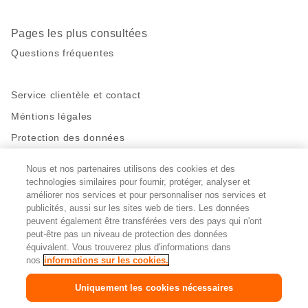
Pages les plus consultées
Questions fréquentes
Service clientèle et contact
Méntions légales
Protection des données
Nous et nos partenaires utilisons des cookies et des
Restez en contact!
technologies similaires pour fournir, protéger, analyser et
améliorer nos services et pour personnaliser nos services et
Facebook
http://twitter.com/migros
https://www.youtube.com/user/Migr
Pinterest
Instagram
publicités, aussi sur les sites web de tiers. Les données
peuvent également être transférées vers des pays qui n'ont
peut-être pas un niveau de protection des données
Paramètres des cookies
équivalent. Vous trouverez plus d'informations dans
nos
informations sur les cookies.
DE
FR
IT
Uniquement les cookies nécessaires