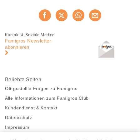
Diese
Jetzt weiterempfehlen
Seite
teilen
Fusszeile
Fusszeile
Kontakt & Soziale Medien
Navigation
Famigros Newsletter
abonnieren
Beliebte Seiten
Oft gestellte Fragen zu Famigros
Alle Informationen zum Famigros Club
Kundendienst & Kontakt
Datenschutz
Impressum