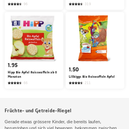
96
319
1.95
1.50
Hipp Bio Apfel Reisswaffeln ab 8
Monaten
Lilibiggs Bio Reiswaffeln Apfel
66
211
Früchte- und Getreide-Riegel
Gerade etwas grössere Kinder, die bereits laufen,
herumtoben und sich viel bewegen, bekommen zwischen