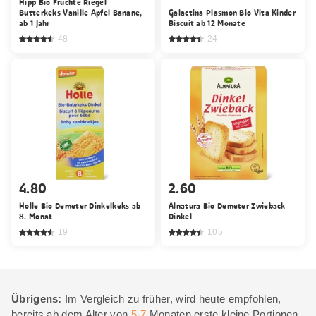
Hipp Bio Früchte Riegel
Butterkeks Vanille Apfel Banane,
Galactina Plasmon Bio Vita Kinder
ab 1 Jahr
Biscuit ab 12 Monate
48
24
4.80
2.60
Holle Bio Demeter Dinkelkeks ab
Alnatura Bio Demeter Zwieback
8. Monat
Dinkel
19
105
Übrigens:
Im Vergleich zu früher, wird heute empfohlen,
bereits ab dem Alter von
5-7
Monaten erste kleine Portionen