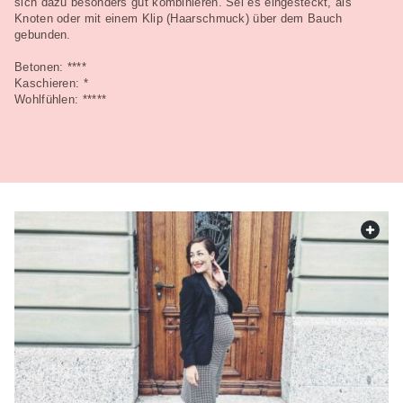
sich dazu besonders gut kombinieren. Sei es eingesteckt, als
Knoten oder mit einem Klip (Haarschmuck) über dem Bauch
gebunden.
Betonen: ****
Kaschieren: *
Wohlfühlen: *****
web.