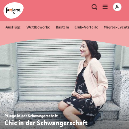
Sprungmarken
Header
Home Famigros.ch
Logo
Meta
Menu
Suche
Navigation
Navigation
öffnen
Ausflüge
Wettbewerbe
Basteln
Club-Vorteile
Migros-Event
Pflege in der Schwangerschaft
Chic in der Schwangerschaft