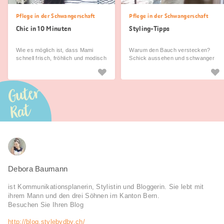
Pflege in der Schwangerschaft
Pflege in der Schwangerschaft
Chic in 10 Minuten
Styling-Tipps
Wie es möglich ist, dass Mami
Warum den Bauch verstecken?
schnell frisch, fröhlich und modisch
Schick aussehen und schwanger
gestylt in den Tag startet.
sein schliesst sich nicht mehr aus.
Guter
Rat
Debora Baumann
ist Kommunikationsplanerin, Stylistin und Bloggerin. Sie lebt mit
ihrem Mann und den drei Söhnen im Kanton Bern.
Besuchen Sie Ihren Blog
http://blog.stylebydby.ch/