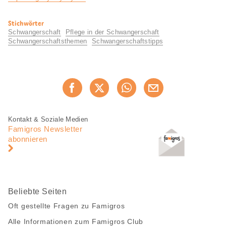
Nützliche
Stichwörter
Informationen
Schwangerschaft
Pflege in der Schwangerschaft
Schwangerschaftsthemen
Schwangerschaftstipps
Diese
Jetzt weiterempfehlen
Seite
teilen
Fusszeile
Fusszeile
Kontakt & Soziale Medien
Navigation
Famigros Newsletter
abonnieren
Beliebte Seiten
Oft gestellte Fragen zu Famigros
Alle Informationen zum Famigros Club