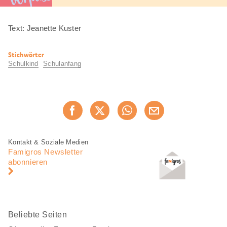
Text: Jeanette Kuster
Nützliche
Stichwörter
Informationen
Schulkind
Schulanfang
Diese
Jetzt weiterempfehlen
Seite
teilen
Fusszeile
Fusszeile
Kontakt & Soziale Medien
Navigation
Famigros Newsletter
abonnieren
Beliebte Seiten