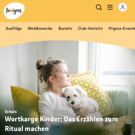
Sprungmarken
Header
Home Famigros.ch
Logo
Meta
Menu
Suche
Navigation
Navigation
öffnen
Ausflüge
Wettbewerbe
Basteln
Club-Vorteile
Migros-Event
Schule
Wortkarge Kinder: Das Erzählen zum
Ritual machen