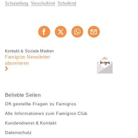
Informationen
Schulanfang
Vorschulkind
Schulkind
Diese
Jetzt weiterempfehlen
Seite
teilen
Fusszeile
Fusszeile
Kontakt & Soziale Medien
Navigation
Famigros Newsletter
abonnieren
Beliebte Seiten
Oft gestellte Fragen zu Famigros
Alle Informationen zum Famigros Club
Kundendienst & Kontakt
Datenschutz