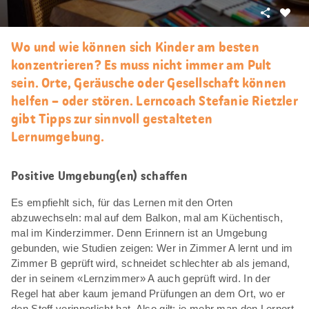
Teilen
Als
Favori
Wo und wie können sich Kinder am besten
merke
konzentrieren? Es muss nicht immer am Pult
sein. Orte, Geräusche oder Gesellschaft können
helfen – oder stören. Lerncoach Stefanie Rietzler
gibt Tipps zur sinnvoll gestalteten
Lernumgebung.
Positive Umgebung(en) schaffen
Es empfiehlt sich, für das Lernen mit den Orten
abzuwechseln: mal auf dem Balkon, mal am Küchentisch,
mal im Kinderzimmer. Denn Erinnern ist an Umgebung
gebunden, wie Studien zeigen: Wer in Zimmer A lernt und im
Zimmer B geprüft wird, schneidet schlechter ab als jemand,
der in seinem «Lernzimmer» A auch geprüft wird. In der
Regel hat aber kaum jemand Prüfungen an dem Ort, wo er
den Stoff verinnerlicht hat. Also gilt: je mehr man den Lernort