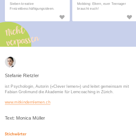
Sieben kreative
Mobbing: Eltern, euer Teenager
Freizeitbeschäftigungsideen.
braucht euch!
Nicht
verpassen
Stefanie Rietzler
ist Psychologin, Autorin («Clever lernen») und leitet gemeinsam mit
Fabian Grolimund die Akademie für Lerncoaching in Zürich.
www.mit­kindern­lernen.ch
Text: Monica Müller
Nützliche
Stichwörter