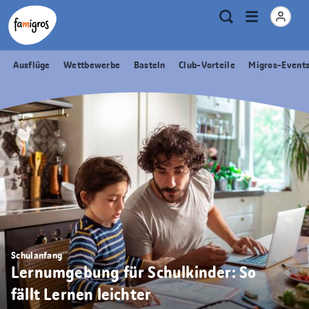
Sprungmarken
Header
Home Famigros.ch
Logo
Meta
Menu
Suche
Navigation
Navigation
öffnen
Ausflüge
Wettbewerbe
Basteln
Club-Vorteile
Migros-Event
Schulanfang
Lernumgebung für Schulkinder: So
fällt Lernen leichter