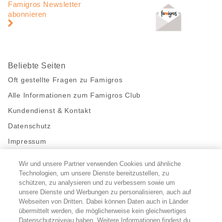
Navigation
Famigros Newsletter
abonnieren
Beliebte Seiten
Oft gestellte Fragen zu Famigros
Alle Informationen zum Famigros Club
Kundendienst & Kontakt
Datenschutz
Impressum
Wir und unsere Partner verwenden Cookies und ähnliche
Bleibe mit uns in Kontakt
Technologien, um unsere Dienste bereitzustellen, zu
Facebook
https://twitter.com/migros
https://www.youtube.com/user/Migr
Pinterest
Instagram
schützen, zu analysieren und zu verbessern sowie um
unsere Dienste und Werbungen zu personalisieren, auch auf
Webseiten von Dritten. Dabei können Daten auch in Länder
übermittelt werden, die möglicherweise kein gleichwertiges
Cookie-Einstellungen
Datenschutzniveau haben. Weitere Informationen findest du