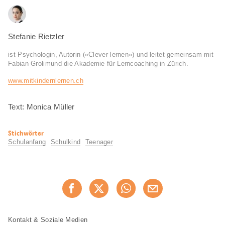
Stefanie Rietzler
ist Psychologin, Autorin («Clever lernen») und leitet gemeinsam mit
Fabian Grolimund die Akademie für Lerncoaching in Zürich.
www.mit­kindern­lernen.ch
Text: Monica Müller
Nützliche
Stichwörter
Informationen
Schulanfang
Schulkind
Teenager
Diese
Jetzt weiterempfehlen
Seite
teilen
Fusszeile
Fusszeile
Kontakt & Soziale Medien