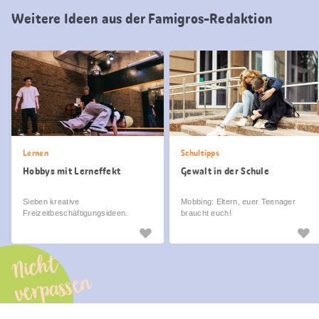
Weitere Ideen aus der Famigros-Redaktion
Lernen
Schultipps
Hobbys mit Lerneffekt
Gewalt in der Schule
Sieben kreative
Mobbing: Eltern, euer Teenager
Freizeitbeschäftigungsideen.
braucht euch!
Nicht
verpassen