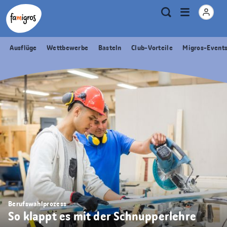
Sprungmarken
Header
Home Famigros.ch
Logo
Meta
Menu
Suche
Navigation
Navigation
öffnen
Ausflüge
Wettbewerbe
Basteln
Club-Vorteile
Migros-Event
Berufswahlprozess
So klappt es mit der Schnupperlehre