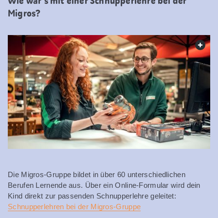
Wie wär’s mit einer Schnupperlehre bei der
Migros?
web.
Die Migros-Gruppe bildet in über 60 unterschiedlichen
Berufen Lernende aus. Über ein Online-Formular wird dein
Kind direkt zur passenden Schnupperlehre geleitet:
Schnupperlehren bei der Migros-Gruppe