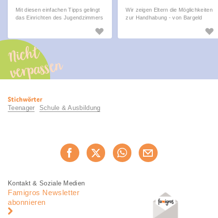
Mit diesen einfachen Tipps gelingt
Wir zeigen Eltern die Möglichkeiten
das Einrichten des Jugendzimmers
zur Handhabung - von Bargeld
im Nu.
über Geschenkkarte bis Prepaid
Kreditkarte.
Nicht
verpassen
Nützliche
Stichwörter
Informationen
Teenager
Schule & Ausbildung
Diese
Jetzt weiterempfehlen
Seite
teilen
Fusszeile
Fusszeile
Kontakt & Soziale Medien
Navigation
Famigros Newsletter
abonnieren