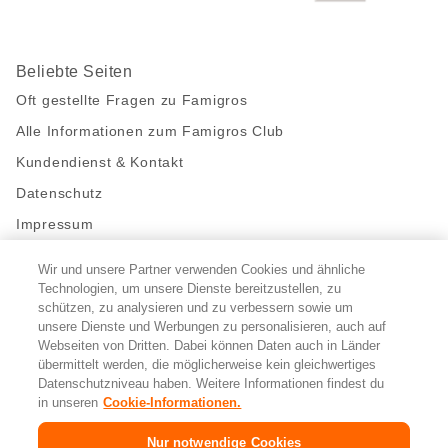
Beliebte Seiten
Oft gestellte Fragen zu Famigros
Alle Informationen zum Famigros Club
Kundendienst & Kontakt
Datenschutz
Impressum
Wir und unsere Partner verwenden Cookies und ähnliche
Bleibe mit uns in Kontakt
Technologien, um unsere Dienste bereitzustellen, zu
Facebook
https://twitter.com/migros
https://www.youtube.com/user/Migr
Pinterest
Instagram
schützen, zu analysieren und zu verbessern sowie um
unsere Dienste und Werbungen zu personalisieren, auch auf
Webseiten von Dritten. Dabei können Daten auch in Länder
übermittelt werden, die möglicherweise kein gleichwertiges
Cookie-Einstellungen
Datenschutzniveau haben. Weitere Informationen findest du
in unseren
Cookie-Informationen.
DE
FR
IT
Nur notwendige Cookies