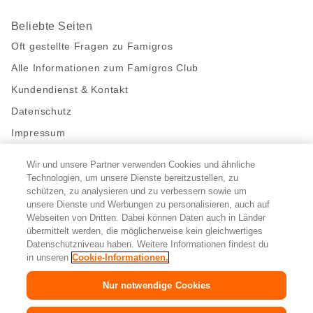
Beliebte Seiten
Oft gestellte Fragen zu Famigros
Alle Informationen zum Famigros Club
Kundendienst & Kontakt
Datenschutz
Impressum
Wir und unsere Partner verwenden Cookies und ähnliche
Bleibe mit uns in Kontakt
Technologien, um unsere Dienste bereitzustellen, zu
Facebook
https://twitter.com/migros
https://www.youtube.com/user/Migr
Pinterest
Instagram
schützen, zu analysieren und zu verbessern sowie um
unsere Dienste und Werbungen zu personalisieren, auch auf
Webseiten von Dritten. Dabei können Daten auch in Länder
übermittelt werden, die möglicherweise kein gleichwertiges
Cookie-Einstellungen
Datenschutzniveau haben. Weitere Informationen findest du
in unseren
Cookie-Informationen.
DE
FR
IT
Nur notwendige Cookies