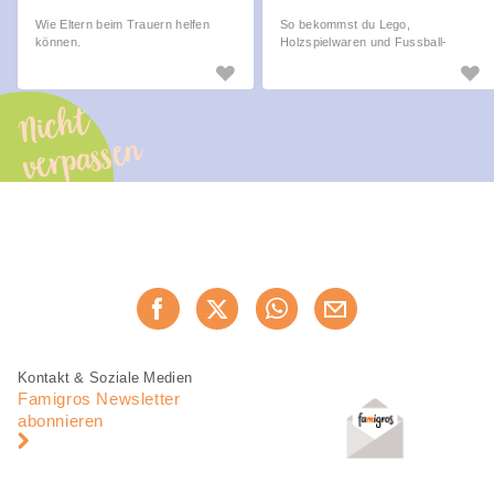
Wie Eltern beim Trauern helfen
So bekommst du Lego,
können.
Holzspielwaren und Fussball-
Equipment wieder sauber.
Nicht
verpassen
Diese
Jetzt weiterempfehlen
Seite
teilen
Fusszeile
Fusszeile
Kontakt & Soziale Medien
Navigation
Famigros Newsletter
abonnieren