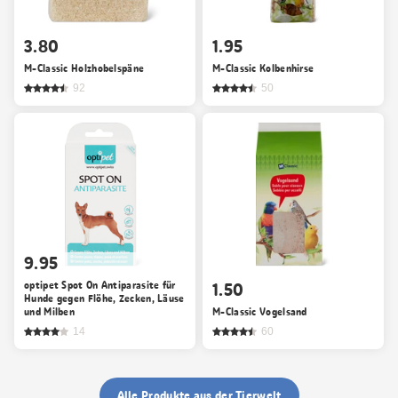
3.80
1.95
M-Classic Holzhobelspäne
M-Classic Kolbenhirse
92
50
9.95
optipet Spot On Antiparasite für
1.50
Hunde gegen Flöhe, Zecken, Läuse
und Milben
M-Classic Vogelsand
14
60
Alle Produkte aus der Tierwelt