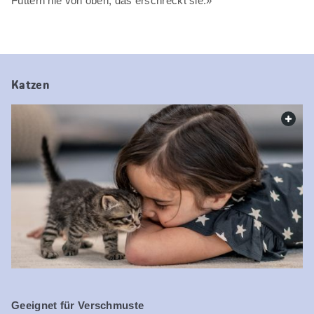
Füttern nie von oben, das erschreckt sie.»
Katzen
web.
Geeignet für Verschmuste