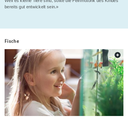
Weil es kleine Tiere sind, sollte die Feinmotorik des Kindes
bereits gut entwickelt sein.»
Fische
web.