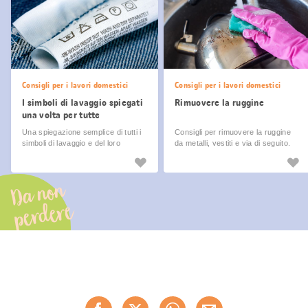
Consigli per i lavori domestici
Consigli per i lavori domestici
I simboli di lavaggio spiegati
Rimuovere la ruggine
una volta per tutte
Una spiegazione semplice di tutti i
Consigli per rimuovere la ruggine
simboli di lavaggio e del loro
da metalli, vestiti e via di seguito.
significato con consigli per il
lavaggio.
Da non
perdere
Condividi