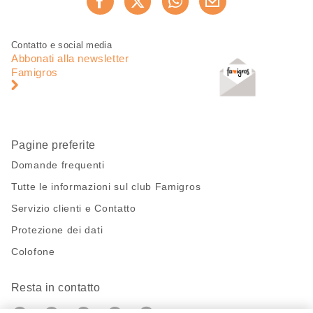
Consiglia ora
questa
pagina
Piè
Navigazione
Contatto e social media
di
piè
Abbonati alla newsletter
pagina
di
Famigros
pagina
Pagine preferite
Domande frequenti
Tutte le informazioni sul club Famigros
Servizio clienti e Contatto
Protezione dei dati
Colofone
Resta in contatto
https://twitter.com/migros?
https://www.youtube.com/user/Migr
Pinterest
Instagram