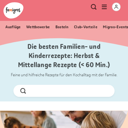
Sprungmarken
Header
Home Famigros.ch
Logo
Meta
Menu
Suche
Navigation
Navigation
öffnen
Ausflüge
Wettbewerbe
Basteln
Club-Vorteile
Migros-Event
Die besten Familien- und
Kinderrezepte: Herbst &
Mittellange Rezepte (< 60 Min.)
Feine und hilfreiche Rezepte für den Kochalltag mit der Familie.
Jetzt
Suchen