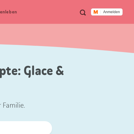
Meta
Suche
en­leben
Anmelden
Navigation
pte: Glace &
 Familie.