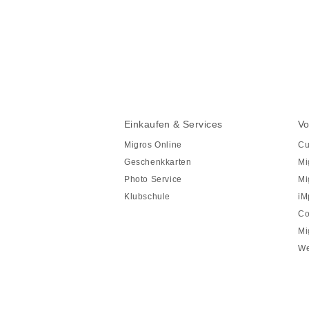
Diese
Seite
teilen
Fusszeile
Fusszeile
Einkaufen & Services
Vo
Navigation
Migros Online
Cu
Geschenkkarten
Mi
Photo Service
Mi
Klubschule
iM
Co
Mi
We