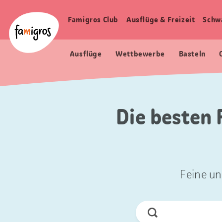
Sprungmarken
Header
Home Famigros.ch
Navigation
Logo
Famigros Club
Ausflüge & Freizeit
Schw
Haupt
Navigation
Ausflüge
Wettbewerbe
Basteln
Die besten 
Feine un
Jetzt