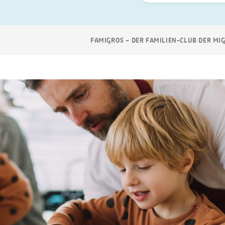
Suchen
Breadcrumb
FAMIGROS – DER FAMILIEN-CLUB DER MI
Navigation