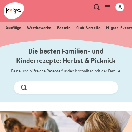
Sprungmarken
Header
Home Famigros.ch
Logo
Meta
Menu
Suche
Navigation
Navigation
öffnen
Ausflüge
Wettbewerbe
Basteln
Club-Vorteile
Migros-Event
Die besten Familien- und
Kinderrezepte: Herbst & Picknick
Feine und hilfreiche Rezepte für den Kochalltag mit der Familie.
Jetzt
Suchen