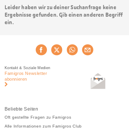
Leider haben wir zu deiner Suchanfrage keine
Ergebnisse gefunden. Gib einen anderen Begriff
ein.
Diese
Jetzt weiterempfehlen
Seite
teilen
Fusszeile
Fusszeile
Kontakt & Soziale Medien
Navigation
Famigros Newsletter
abonnieren
Beliebte Seiten
Oft gestellte Fragen zu Famigros
Alle Informationen zum Famigros Club