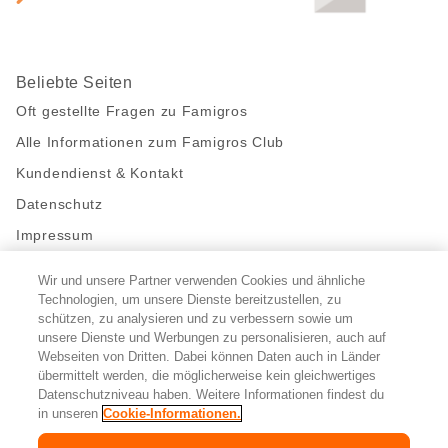
Beliebte Seiten
Oft gestellte Fragen zu Famigros
Alle Informationen zum Famigros Club
Kundendienst & Kontakt
Datenschutz
Impressum
Wir und unsere Partner verwenden Cookies und ähnliche
Bleibe mit uns in Kontakt
Technologien, um unsere Dienste bereitzustellen, zu
Facebook
schützen, zu analysieren und zu verbessern sowie um
https://twitter.com/migros
https://www.youtube.com/user/Migr
Pinterest
Instagram
unsere Dienste und Werbungen zu personalisieren, auch auf
Webseiten von Dritten. Dabei können Daten auch in Länder
übermittelt werden, die möglicherweise kein gleichwertiges
Cookie-Einstellungen
Datenschutzniveau haben. Weitere Informationen findest du
in unseren
Cookie-Informationen.
DE
FR
IT