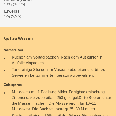
103g (47,1%)
Eiweiss
12g (5,5%)
Gut zu Wissen
Vorbereiten
Kuchen am Vortag backen. Nach dem Auskühlen in
Alufolie einpacken.
Torte einige Stunden im Voraus zubereiten und bis zum
Servieren bei Zimmertemperatur aufbewahren.
Zeit sparen
Minicakes mit 1 Packung Midor-Fertigbackmischung
Zitronencake zubereiten. 250 g tiefgekühlte Beeren unter
die Masse mischen. Die Masse reicht für 10–11
Minicakes. Die Backzeit beträgt 25–30 Minuten.
Kuchen mit einem Löffel mit der Glasur überziehen, das