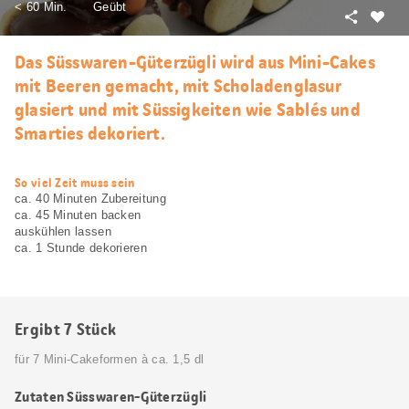
< 60 Min.
Geübt
Teilen
Als
Favori
Das Süsswaren-Güterzügli wird aus Mini-Cakes
merke
mit Beeren gemacht, mit Scholadenglasur
glasiert und mit Süssigkeiten wie Sablés und
Smarties dekoriert.
web.recipe.accessibilityTitle
So viel Zeit muss sein
ca. 40 Minuten Zubereitung
ca. 45 Minuten backen
auskühlen lassen
ca. 1 Stunde dekorieren
Ergibt 7 Stück
für 7 Mini-Cakeformen à ca. 1,5 dl
Zutaten Süsswaren-Güterzügli