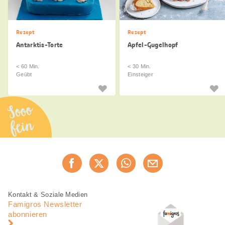
Rezept
Rezept
Antarktis-Torte
Apfel-Gugelhopf
< 60 Min.
< 30 Min.
Geübt
Einsteiger
Sooo
fein
Diese
Jetzt weiterempfehlen
Seite
teilen
Fusszeile
Fusszeile
Kontakt & Soziale Medien
Navigation
Famigros Newsletter
abonnieren