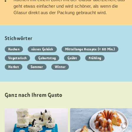
geht etwas einfacher und wird schöner, als wenn die
Glasur direkt aus der Packung gebraucht wird.
Stichwörter
Kuchen
süsses Gebäck
Mittellange Rezepte (< 60 Min.)
Vegetarisch
Geburtstag
Geübt
Frühling
Herbst
Sommer
Winter
Ganz nach Ihrem Gusto