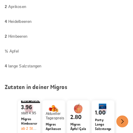
2
Aprikosen
4
Heidelbeeren
2
Himbeeren
½
Apfel
4
lange Salzstangen
Zutaten in deiner Migros
ab 2 Stück
20%
3.96
1.00
statt 4.95
Aktueller
2.80
4.95
Tagespreis
Migros
Party
Himbeeren
Migros
Migros
Lange
Migros
ab 2
Stück,
Angebot gilt nur vom 6.8. bis 12.8.2026, solange Vorrat
Aprikosen
Äpfel Gala
Salzstangen
Heidelb