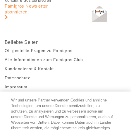
Fusszeile
Fusszeile
Kontakt & Soziale Medien
Navigation
Famigros Newsletter
abonnieren
Beliebte Seiten
Oft gestellte Fragen zu Famigros
Alle Informationen zum Famigros Club
Kundendienst & Kontakt
Datenschutz
Impressum
Wir und unsere Partner verwenden Cookies und ähnliche
Bleibe mit uns in Kontakt
Technologien, um unsere Dienste bereitzustellen, zu
Facebook
https://twitter.com/migros
https://www.youtube.com/user/Migr
Pinterest
Instagram
schützen, zu analysieren und zu verbessern sowie um
unsere Dienste und Werbungen zu personalisieren, auch auf
Webseiten von Dritten. Dabei können Daten auch in Länder
übermittelt werden, die möglicherweise kein gleichwertiges
Cookie-Einstellungen