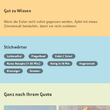
Gut zu Wissen
Wenn die Eulen nicht sofort gegessen werden, Äpfel mit etwas
Zitronensaft beträufeln, damit sie nicht oxidieren.
Stichwörter
Laktosefrei
Fingerfood
Znüni / Zvieri
Kurze Rezepte (< 30 Min.)
fertig in 15 Min
Vegetarisch
Einsteiger
Sommer
Ganz nach Ihrem Gusto