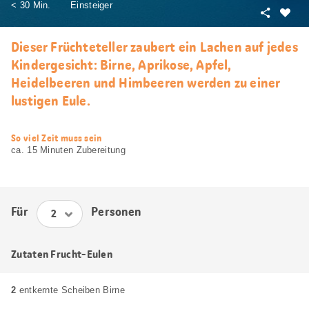
< 30 Min.
Einsteiger
Teilen
Als
Favori
Dieser Früchteteller zaubert ein Lachen auf jedes
merke
Kindergesicht: Birne, Aprikose, Apfel,
Heidelbeeren und Himbeeren werden zu einer
lustigen Eule.
web.recipe.accessibilityTitle
So viel Zeit muss sein
ca. 15 Minuten Zubereitung
Für
Personen
Zutaten Frucht-Eulen
2
entkernte Scheiben Birne