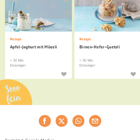
Rezept
Rezept
Apfel-Joghurt mit Müesli
Birnen-Hafer-Guetsli
< 30 Min.
< 30 Min.
Einsteiger
Einsteiger
Sooo
fein
Diese
Jetzt weiterempfehlen
Seite
teilen