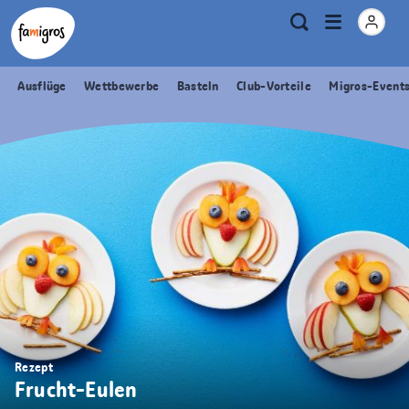
Sprungmarken
Header
Home Famigros.ch
Logo
Meta
Menu
Suche
Navigation
Navigation
öffnen
Ausflüge
Wettbewerbe
Basteln
Club-Vorteile
Migros-Event
Rezept
Frucht-Eulen