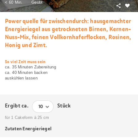
< 60 Min.
Geübt
Teilen
Als
Favori
Power quelle für zwischendurch: hausgemachter
merke
Energieriegel aus getrockneten Birnen, Kernen-
Nuss-Mix, feinen Vollkornhaferflocken, Rosinen,
Honig und Zimt.
web.recipe.accessibilityTitle
So viel Zeit muss sein
ca. 35 Minuten Zubereitung
ca. 40 Minuten backen
auskühlen lassen
Ergibt ca.
Stück
für 1 Cakeform à 25 cm
Zutaten Energieriegel