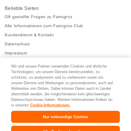
Beliebte Seiten
Oft gestellte Fragen zu Famigros
Alle Informationen zum Famigros Club
Kundendienst & Kontakt
Datenschutz
Impressum
Wir und unsere Partner verwenden Cookies und ähnliche
Bleibe mit uns in Kontakt
Technologien, um unsere Dienste bereitzustellen, zu
Facebook
https://twitter.com/migros
https://www.youtube.com/user/Migr
Pinterest
Instagram
schützen, zu analysieren und zu verbessern sowie um
unsere Dienste und Werbungen zu personalisieren, auch auf
Webseiten von Dritten. Dabei können Daten auch in Länder
übermittelt werden, die möglicherweise kein gleichwertiges
Cookie-Einstellungen
Datenschutzniveau haben. Weitere Informationen findest du
in unseren
Cookie-Informationen.
DE
FR
IT
Nur notwendige Cookies