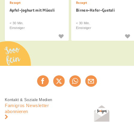
Rezept
Rezept
Apfel-Joghurt mit Müesli
Birnen-Hafer-Guetsli
< 30 Min.
< 30 Min.
Einsteiger
Einsteiger
Sooo
fein
Diese
Jetzt weiterempfehlen
Seite
teilen
Fusszeile
Fusszeile
Kontakt & Soziale Medien
Navigation
Famigros Newsletter
abonnieren