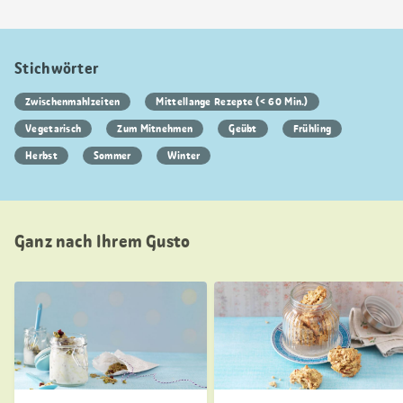
Stichwörter
Zwischenmahlzeiten
Mittellange Rezepte (< 60 Min.)
Vegetarisch
Zum Mitnehmen
Geübt
Frühling
Herbst
Sommer
Winter
Ganz nach Ihrem Gusto