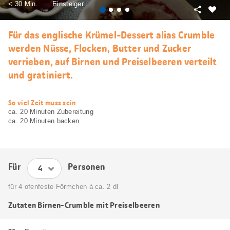
< 30 Min.
Einsteiger
Teilen
Als
Favori
Für das englische Krümel-Dessert alias Crumble
merke
werden Nüsse, Flocken, Butter und Zucker
verrieben, auf Birnen und Preiselbeeren verteilt
und gratiniert.
web.recipe.accessibilityTitle
So viel Zeit muss sein
ca. 20 Minuten Zubereitung
ca. 20 Minuten backen
Für
Personen
für 4 ofenfeste Förmchen à ca. 2 dl
Zutaten Birnen-Crumble mit Preiselbeeren