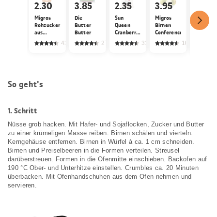
2.30
3.85
2.35
3.95
6.60
Migros
Die
Sun
Migros
Rohzucker
Butter
Queen
Birnen
Bio
aus
Butter
Cranberries
Conference
Paranüs
Zuckerrohr
gezuckert
432
2727
318
1088
grob
und
getrocknet
So geht's
1.
Schritt
Nüsse grob hacken. Mit Hafer- und Sojaflocken, Zucker und Butter
zu einer krümeligen Masse reiben. Birnen schälen und vierteln.
Kerngehäuse entfernen. Birnen in Würfel à ca. 1 cm schneiden.
Birnen und Preiselbeeren in die Formen verteilen. Streusel
darüberstreuen. Formen in die Ofenmitte einschieben. Backofen auf
190 °C Ober- und Unterhitze einstellen. Crumbles ca. 20 Minuten
überbacken. Mit Ofenhandschuhen aus dem Ofen nehmen und
servieren.