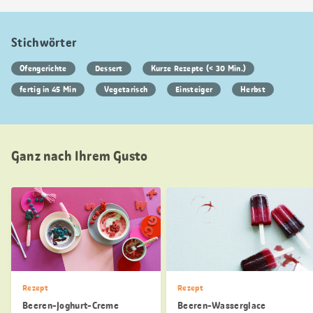
Stichwörter
Ofengerichte
Dessert
Kurze Rezepte (< 30 Min.)
fertig in 45 Min
Vegetarisch
Einsteiger
Herbst
Ganz nach Ihrem Gusto
Rezept
Rezept
Beeren-Joghurt-Creme
Beeren-Wasserglace