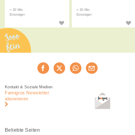
< 30 Min.
< 30 Min.
Einsteiger
Einsteiger
Sooo
fein
Diese
Jetzt weiterempfehlen
Seite
teilen
Fusszeile
Fusszeile
Kontakt & Soziale Medien
Navigation
Famigros Newsletter
abonnieren
Beliebte Seiten