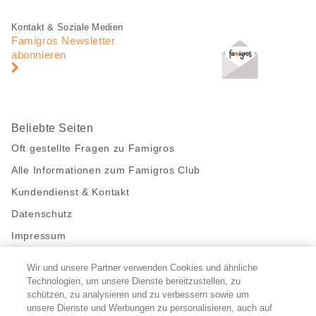
teilen
Fusszeile
Fusszeile
Kontakt & Soziale Medien
Navigation
Famigros Newsletter
abonnieren
Beliebte Seiten
Oft gestellte Fragen zu Famigros
Alle Informationen zum Famigros Club
Kundendienst & Kontakt
Datenschutz
Impressum
Wir und unsere Partner verwenden Cookies und ähnliche
Bleibe mit uns in Kontakt
Technologien, um unsere Dienste bereitzustellen, zu
Facebook
https://twitter.com/migros
https://www.youtube.com/user/Migr
Pinterest
Instagram
schützen, zu analysieren und zu verbessern sowie um
unsere Dienste und Werbungen zu personalisieren, auch auf