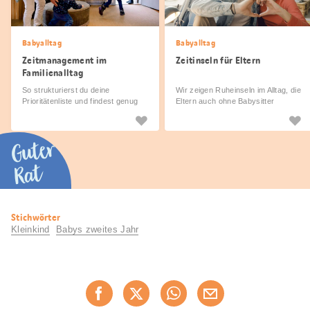
Babyalltag
Babyalltag
Zeitmanagement im
Zeitinseln für Eltern
Familienalltag
So strukturierst du deine
Wir zeigen Ruheinseln im Alltag, die
Prioritätenliste und findest genug
Eltern auch ohne Babysitter
Zeit für alles.
ansteuern können.
Guter
Rat
Nützliche
Stichwörter
Informationen
Kleinkind
Babys zweites Jahr
Diese
Jetzt weiterempfehlen
Seite