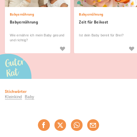
Babyernährung
Babyernährung
Babyernährung
Zeit für Beikost
Wie ernähre ich mein Baby gesund
Ist dein Baby bereit für Brei?
und richtig?
Guter
Rat
Nützliche
Stichwörter
Informationen
Kleinkind
Baby
Diese
Jetzt weiterempfehlen
Seite
teilen