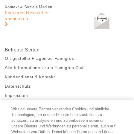
Fusszeile
Fusszeile
Kontakt & Soziale Medien
Navigation
Famigros Newsletter
abonnieren
Beliebte Seiten
Oft gestellte Fragen zu Famigros
Alle Informationen zum Famigros Club
Kundendienst & Kontakt
Datenschutz
Impressum
Wir und unsere Partner verwenden Cookies und ähnliche
Bleibe mit uns in Kontakt
Technologien, um unsere Dienste bereitzustellen, zu
Facebook
https://twitter.com/migros
https://www.youtube.com/user/Migr
Pinterest
Instagram
schützen, zu analysieren und zu verbessern sowie um
unsere Dienste und Werbungen zu personalisieren, auch auf
Webseiten von Dritten. Dabei können Daten auch in Länder