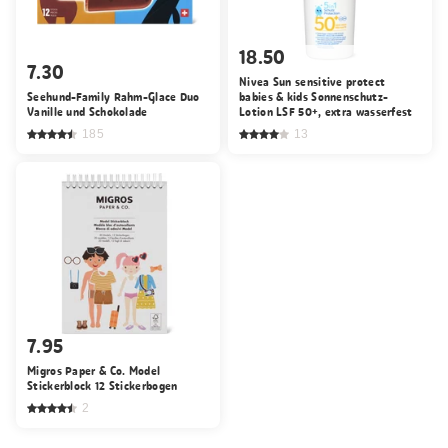
18.50
7.30
Nivea Sun sensitive protect
Seehund-Family Rahm-Glace Duo
babies & kids Sonnenschutz-
Vanille und Schokolade
Lotion LSF 50+, extra wasserfest
185
13
7.95
Migros Paper & Co. Model
Stickerblock 12 Stickerbogen
2