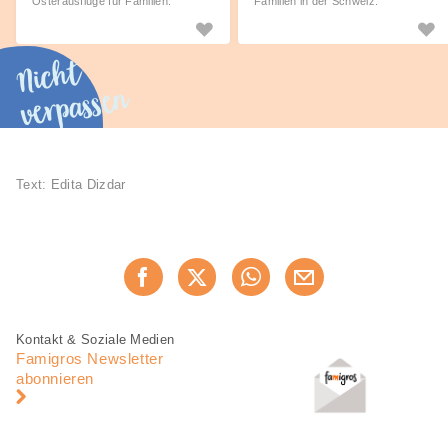
Osterausflüge für Familien.
Familien in der Schweiz.
Nicht
verpassen
Text: Edita Dizdar
Diese
Jetzt weiterempfehlen
Seite
teilen
Fusszeile
Fusszeile
Kontakt & Soziale Medien
Navigation
Famigros Newsletter
abonnieren