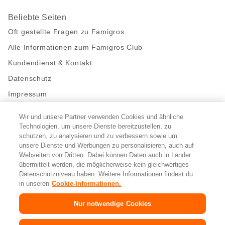
Beliebte Seiten
Oft gestellte Fragen zu Famigros
Alle Informationen zum Famigros Club
Kundendienst & Kontakt
Datenschutz
Impressum
Wir und unsere Partner verwenden Cookies und ähnliche
Bleibe mit uns in Kontakt
Technologien, um unsere Dienste bereitzustellen, zu
Facebook
https://twitter.com/migros
https://www.youtube.com/user/Migr
Pinterest
Instagram
schützen, zu analysieren und zu verbessern sowie um
unsere Dienste und Werbungen zu personalisieren, auch auf
Webseiten von Dritten. Dabei können Daten auch in Länder
übermittelt werden, die möglicherweise kein gleichwertiges
Cookie-Einstellungen
Datenschutzniveau haben. Weitere Informationen findest du
in unseren
Cookie-Informationen.
DE
FR
IT
Nur notwendige Cookies