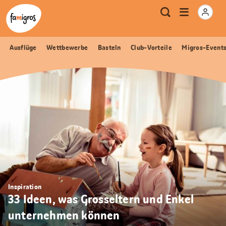
Sprungmarken
Header
Home Famigros.ch
Logo
Meta
Menu
Suche
Navigation
Navigation
öffnen
Ausflüge
Wettbewerbe
Basteln
Club-Vorteile
Migros-Event
Inspiration
33 Ideen, was Grosseltern und Enkel
unternehmen können