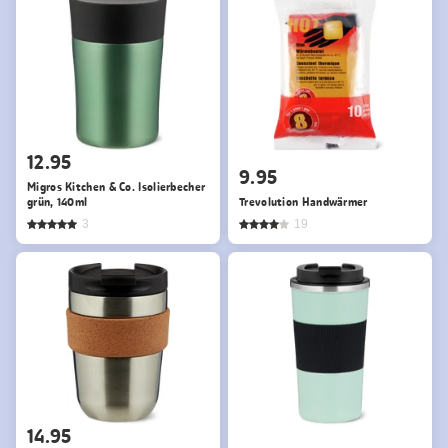
12.95
9.95
Migros Kitchen & Co. Isolierbecher
grün, 140ml
Trevolution Handwärmer
3
19
14.95