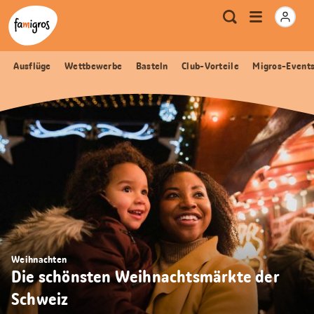
Sprungmarken
Header
Home Famigros.ch
Logo
Meta
Menu
Suche
Navigation
Navigation
öffnen
Ausflüge
Wettbewerbe
Basteln
Club-Vorteile
Migros-Event
Weihnachten
Die schönsten Weihnachtsmärkte der
Schweiz