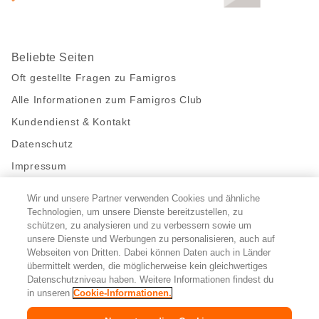
Beliebte Seiten
Oft gestellte Fragen zu Famigros
Alle Informationen zum Famigros Club
Kundendienst & Kontakt
Datenschutz
Impressum
Wir und unsere Partner verwenden Cookies und ähnliche
Bleibe mit uns in Kontakt
Technologien, um unsere Dienste bereitzustellen, zu
Facebook
https://twitter.com/migros
https://www.youtube.com/user/Migr
Pinterest
Instagram
schützen, zu analysieren und zu verbessern sowie um
unsere Dienste und Werbungen zu personalisieren, auch auf
Webseiten von Dritten. Dabei können Daten auch in Länder
übermittelt werden, die möglicherweise kein gleichwertiges
Cookie-Einstellungen
Datenschutzniveau haben. Weitere Informationen findest du
in unseren
Cookie-Informationen.
DE
FR
IT