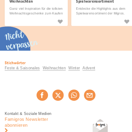
Weihnachten
Spielwarensortiment
Ganz viel Inspiration für die tollsten
Entdecke die Highlights aus dem
Weihnachtsgeschenke zum Kaufen
Spielwarensortiment der Migros.
und Selbermachen.
Nicht
verpassen
Nützliche
Stichwörter
Informationen
Feste & Saisonales
Weihnachten
Winter
Advent
Diese
Jetzt weiterempfehlen
Seite
teilen
Fusszeile
Fusszeile
Kontakt & Soziale Medien
Navigation
Famigros Newsletter
abonnieren