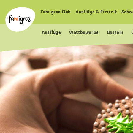
Sprungmarken
Header
Home Famigros.ch
Navigation
Logo
Famigros Club
Ausflüge & Freizeit
Schw
Haupt
Navigation
Ausflüge
Wettbewerbe
Basteln