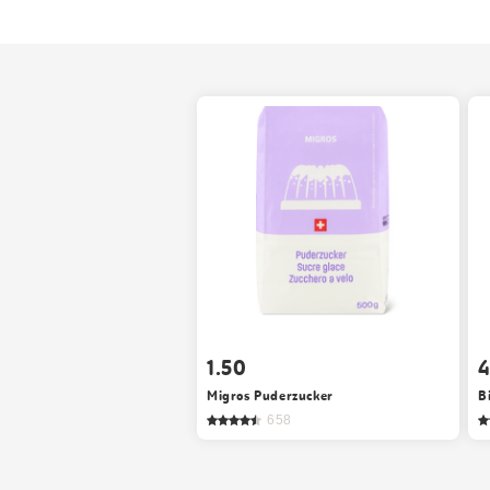
1.50
4
Migros Puderzucker
B
658