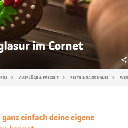
glasur im Cornet
GROS
AUSFLÜGE & FREIZEIT
FESTE & SAISONALES
WEI
u ganz einfach deine eigene