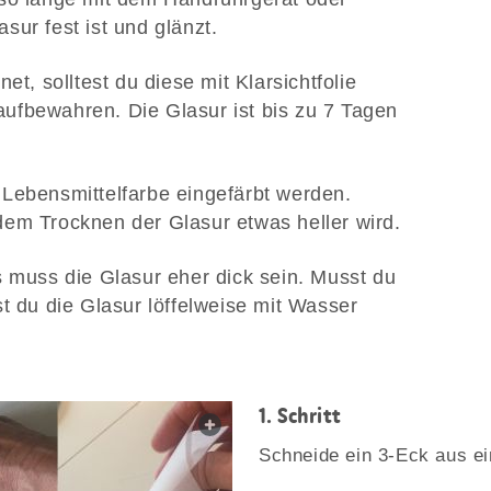
ur fest ist und glänzt.
et, solltest du diese mit Klarsichtfolie
ufbewahren. Die Glasur ist bis zu 7 Tagen
Lebensmittelfarbe eingefärbt werden.
em Trocknen der Glasur etwas heller wird.
s muss die Glasur eher dick sein. Musst du
t du die Glasur löffelweise mit Wasser
1. Schritt
web.lightbox.openLink
Schneide ein 3-Eck aus e