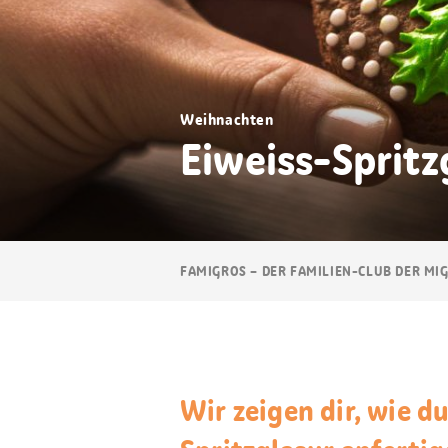
Weihnachten
Eiweiss-Spritz
Breadcrumb
FAMIGROS – DER FAMILIEN-CLUB DER MI
Navigation
Wir zeigen dir, wie d