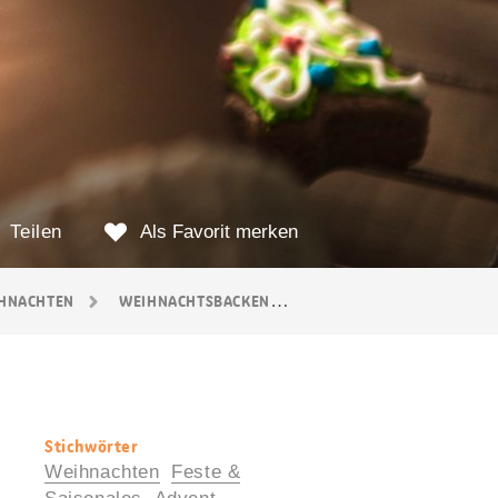
Teilen
Als Favorit merken
HNACHTEN
WEIHNACHTSBACKEN
EIWEISS-SPRITZGLASUR 
Stichwörter
Nützliche
Weihnachten
Feste &
Informationen