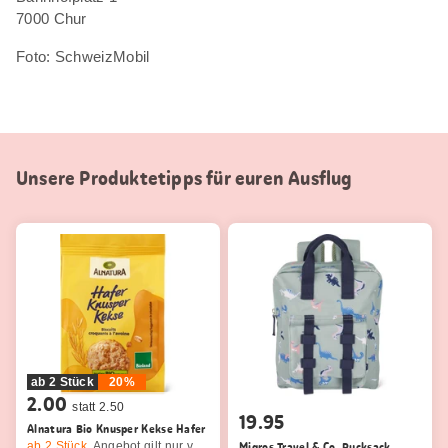
7000 Chur
Foto: SchweizMobil
Unsere Produktetipps für euren Ausflug
ab 2 Stück
20%
2.00
statt 2.50
19.95
Alnatura Bio Knusper Kekse Hafer
ab 2
Stück,
Angebot gilt nur vom 6.8. bis 12.8.2026, solange Vorrat.
Migros Travel & Co. Rucksack