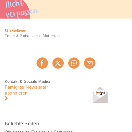
Nicht
verpassen
Nützliche
Stichwörter
Informationen
Feste & Saisonales
Muttertag
Diese
Jetzt weiterempfehlen
Seite
teilen
Fusszeile
Fusszeile
Kontakt & Soziale Medien
Navigation
Famigros Newsletter
abonnieren
Beliebte Seiten
Oft gestellte Fragen zu Famigros