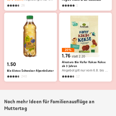
26
1
20%
1.76
statt 2.20
Alnatura Bio Hafer Kakao Kekse
1.50
ab 3 Jahren
Bio Eistee Schweizer Alpenkräuter
Angebot gilt nur vom 6.8. bis 12.8.2026, solange Vorrat.
240
12
Noch mehr Ideen für Familienausflüge an
Muttertag