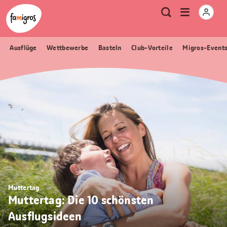
Sprungmarken
Header
Home Famigros.ch
Logo
Meta
Menu
Suche
Navigation
Navigation
öffnen
Ausflüge
Wettbewerbe
Basteln
Club-Vorteile
Migros-Event
Muttertag
Muttertag: Die 10 schönsten
Ausflugsideen