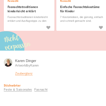
Fasnacht
Fasnacht
Fasnachtstraditionen
Einfache Fasnachtskostüme
kinderleicht erklärt
für Kinder
Fasnachtstraditionen kinderleicht
7 Kostümideen, die günstig, einfach
erklärt und Ausflugstipps zu den
und schnell gemacht sind.
schönsten Umzügen der Schweiz
Nicht
verpassen
Karen Dinger
ArtworldbyKaren
Zauberglanz
Nützliche
Stichwörter
Informationen
Feste & Saisonales
Fasnacht