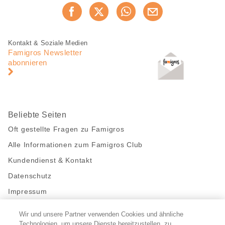
Diese
Jetzt weiterempfehlen
Seite
teilen
Fusszeile
Fusszeile
Kontakt & Soziale Medien
Navigation
Famigros Newsletter
abonnieren
Beliebte Seiten
Oft gestellte Fragen zu Famigros
Alle Informationen zum Famigros Club
Kundendienst & Kontakt
Datenschutz
Impressum
Wir und unsere Partner verwenden Cookies und ähnliche
Bleibe mit uns in Kontakt
Technologien, um unsere Dienste bereitzustellen, zu