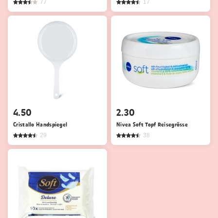
77
17
4.50
2.30
Cristallo Handspiegel
Nivea Soft Topf Reisegrösse
29
38