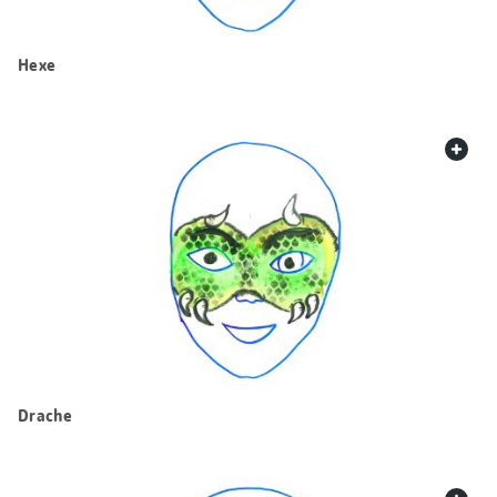
Hexe
web.
Drache
web.