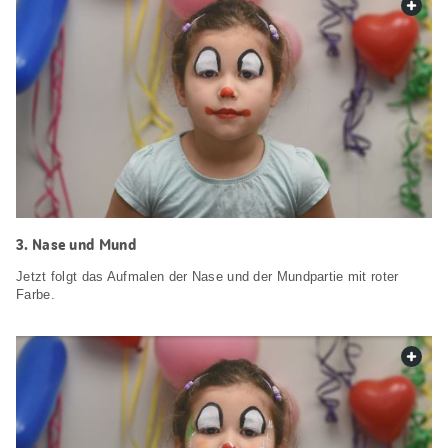
web.
3. Nase und Mund
Jetzt folgt das Aufmalen der Nase und der Mundpartie mit roter
Farbe.
web.