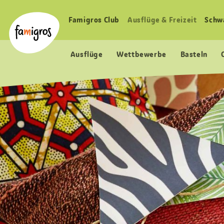
Sprungmarken
Header
Home Famigros.ch
Navigation
Logo
Famigros Club
Ausflüge & Freizeit
Schw
Haupt
Navigation
Ausflüge
Wettbewerbe
Basteln