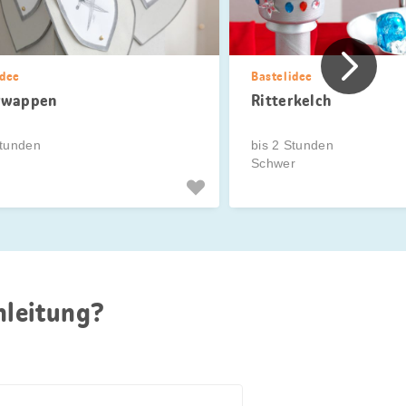
Vorher
idee
Bastelidee
rwappen
Ritterkelch
Stunden
bis 2 Stunden
Schwer
nleitung?