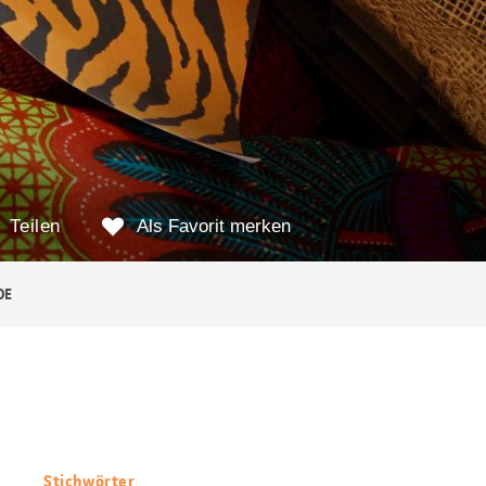
Teilen
Als Favorit merken
DE
Stichwörter
Nützliche