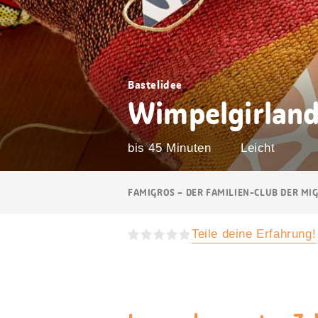
Bastelidee
Wimpelgirlan
bis 45 Minuten
Leicht
Breadcrumb
FAMIGROS – DER FAMILIEN-CLUB DER MI
Navigation
Teile deine Erfahrung!