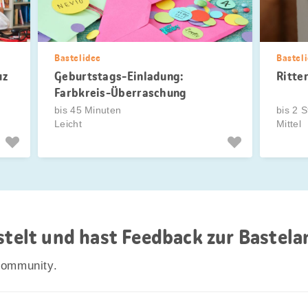
Bastelidee
Bastel
uz
Geburtstags-Einladung:
Ritte
Farbkreis-Überraschung
bis 45 Minuten
bis 2 
Leicht
Mittel
astelt und hast Feedback zur Bastela
Community.