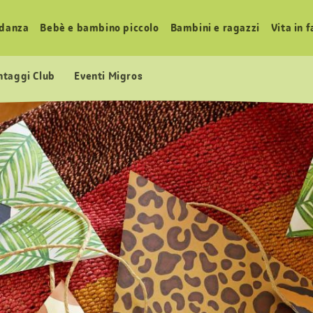
idanza
Bebè e bambino piccolo
Bambini e ragazzi
Vita in 
ntaggi Club
Eventi Migros