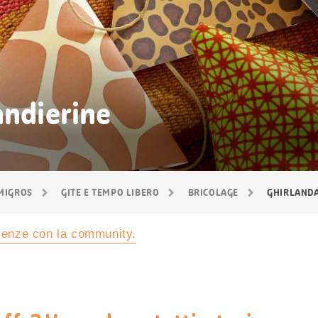
andierine
 MIGROS
GITE E TEMPO LIBERO
BRICOLAGE
GHIRLANDA
rienze con la community.