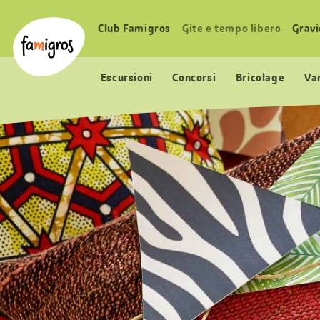
Navigazione
Header
Pagina iniziale Famigros.ch
segnalibri
Logo
Club Famigros
Gite e tempo libero
Grav
Navigazione
principale
Escursioni
Concorsi
Bricolage
Va