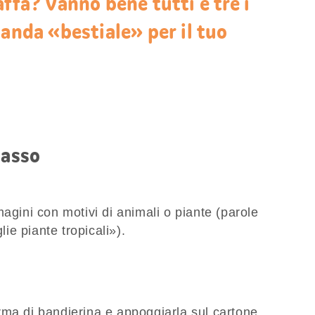
affa? Vanno bene tutti e tre i
landa «bestiale» per il tuo
passo
gini con motivi di animali o piante (parole
lie piante tropicali»).
orma di bandierina e appoggiarla sul cartone