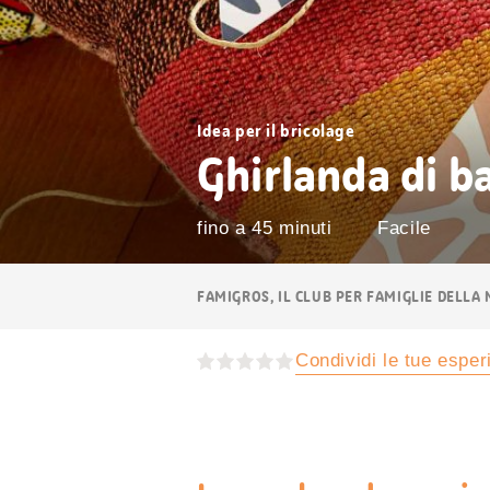
Idea per il bricolage
Ghirlanda di b
fino a 45 minuti
Facile
Navigazione
FAMIGROS, IL CLUB PER FAMIGLIE DELLA
breadcrumb
Condividi le tue espe