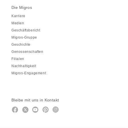
Die Migros
Karriere
Medien
Geschäftsbericht
Migros-Gruppe
Geschichte
Genossenschaften
Filialen
Nachhaltigkeit
Migros-Engagement
Bleibe mit uns in Kontakt
Facebook
https://twitter.com/migros
https://www.youtube.com/user/Mig
Pinterest
Instagram