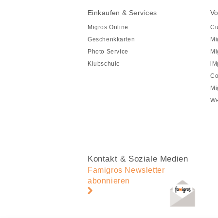
Fusszeile
Fusszeile
Einkaufen & Services
Vo
Navigation
Migros Online
Cu
Geschenkkarten
Mi
Photo Service
Mi
Klubschule
iM
Co
Mi
We
Kontakt & Soziale Medien
Famigros Newsletter
abonnieren