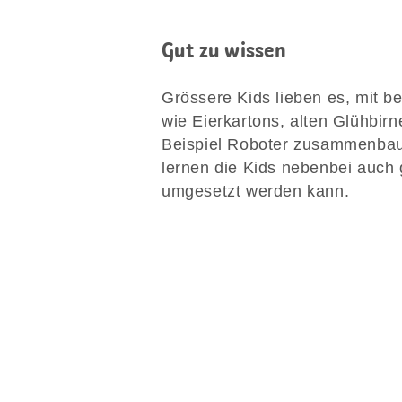
Gut zu wissen
Grössere Kids lieben es, mit b
wie Eierkartons, alten Glühbir
Beispiel Roboter zusammenbau
lernen die Kids nebenbei auch 
umgesetzt werden kann.
Diese
Seite
teilen