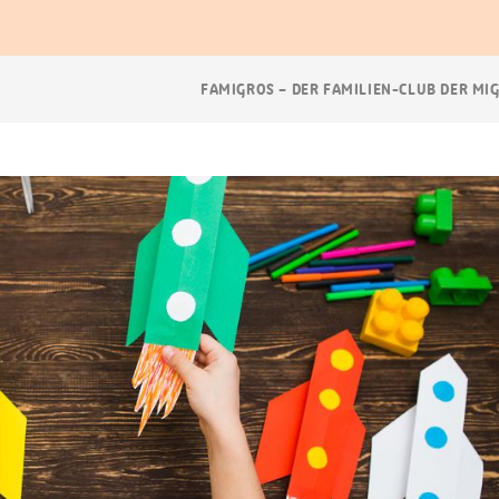
Breadcrumb
FAMIGROS – DER FAMILIEN-CLUB DER MI
Navigation