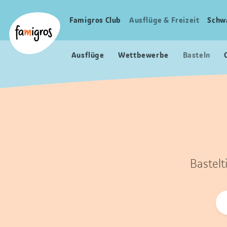
Sprungmarken
Header
Home Famigros.ch
Navigation
Logo
Famigros Club
Ausflüge & Freizeit
Schw
Haupt
Navigation
Ausflüge
Wettbewerbe
Basteln
Bastelt