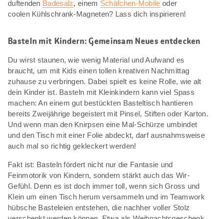
duftenden
Badesalz
, einem
Schäfchen-Mobile
oder
coolen Kühlschrank-Magneten? Lass dich inspirieren!
Basteln mit Kindern: Gemeinsam Neues entdecken
Du wirst staunen, wie wenig Material und Aufwand es
braucht, um mit Kids einen tollen kreativen Nachmittag
zuhause zu verbringen. Dabei spielt es keine Rolle, wie alt
dein Kinder ist. Basteln mit Kleinkindern kann viel Spass
machen: An einem gut bestückten Basteltisch hantieren
bereits Zweijährige begeistert mit Pinsel, Stiften oder Karton.
Und wenn man den Knirpsen eine Mal-Schürze umbindet
und den Tisch mit einer Folie abdeckt, darf ausnahmsweise
auch mal so richtig gekleckert werden!
Fakt ist: Basteln fördert nicht nur die Fantasie und
Feinmotorik von Kindern, sondern stärkt auch das Wir-
Gefühl. Denn es ist doch immer toll, wenn sich Gross und
Klein um einen Tisch herum versammeln und im Teamwork
hübsche Basteleien entstehen, die nachher voller Stolz
verschenkt werden können. Etwa als Weihnachtsgeschenk