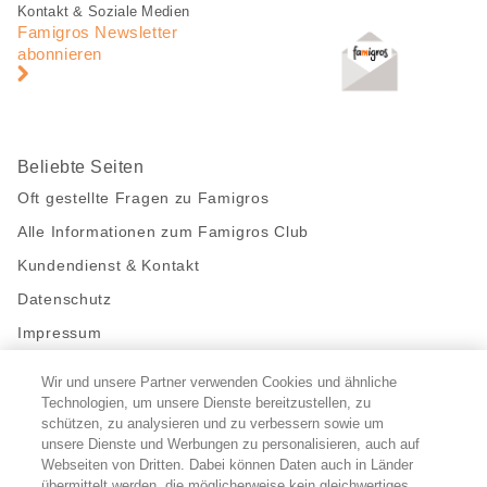
Fusszeile
Fusszeile
Kontakt & Soziale Medien
Navigation
Famigros Newsletter
abonnieren
Beliebte Seiten
Oft gestellte Fragen zu Famigros
Alle Informationen zum Famigros Club
Kundendienst & Kontakt
Datenschutz
Impressum
Wir und unsere Partner verwenden Cookies und ähnliche
Bleibe mit uns in Kontakt
Technologien, um unsere Dienste bereitzustellen, zu
Facebook
schützen, zu analysieren und zu verbessern sowie um
https://twitter.com/migros
https://www.youtube.com/user/Migr
Pinterest
Instagram
unsere Dienste und Werbungen zu personalisieren, auch auf
Webseiten von Dritten. Dabei können Daten auch in Länder
übermittelt werden, die möglicherweise kein gleichwertiges