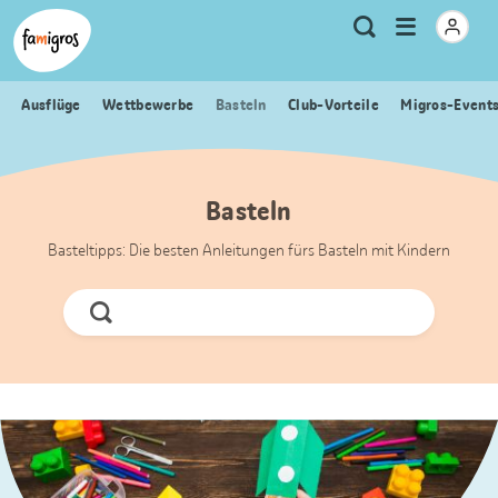
Sprungmarken
Header
Home Famigros.ch
Logo
Meta
Menu
Suche
Navigation
Navigation
öffnen
Ausflüge
Wettbewerbe
Basteln
Club-Vorteile
Migros-Event
Basteln
Basteltipps: Die besten Anleitungen fürs Basteln mit Kindern
Jetzt
Suchen