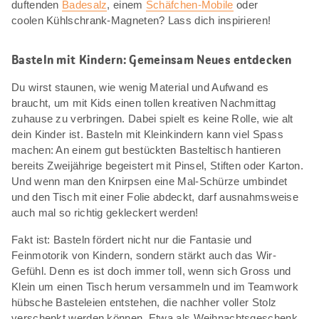
duftenden
Badesalz
, einem
Schäfchen-Mobile
oder
coolen Kühlschrank-Magneten? Lass dich inspirieren!
Basteln mit Kindern: Gemeinsam Neues entdecken
Du wirst staunen, wie wenig Material und Aufwand es
braucht, um mit Kids einen tollen kreativen Nachmittag
zuhause zu verbringen. Dabei spielt es keine Rolle, wie alt
dein Kinder ist. Basteln mit Kleinkindern kann viel Spass
machen: An einem gut bestückten Basteltisch hantieren
bereits Zweijährige begeistert mit Pinsel, Stiften oder Karton.
Und wenn man den Knirpsen eine Mal-Schürze umbindet
und den Tisch mit einer Folie abdeckt, darf ausnahmsweise
auch mal so richtig gekleckert werden!
Fakt ist: Basteln fördert nicht nur die Fantasie und
Feinmotorik von Kindern, sondern stärkt auch das Wir-
Gefühl. Denn es ist doch immer toll, wenn sich Gross und
Klein um einen Tisch herum versammeln und im Teamwork
hübsche Basteleien entstehen, die nachher voller Stolz
verschenkt werden können. Etwa als Weihnachtsgeschenk