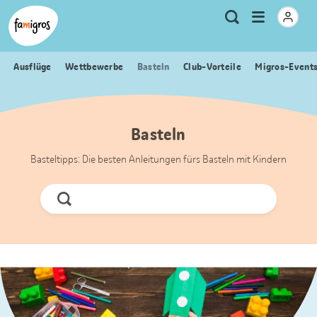
Sprungmarken
Header
Home Famigros.ch
Logo
Meta
Menu
Suche
Navigation
Navigation
öffnen
Ausflüge
Wettbewerbe
Basteln
Club-Vorteile
Migros-Event
Basteln
Basteltipps: Die besten Anleitungen fürs Basteln mit Kindern
Jetzt
Suchen