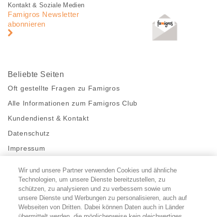
Fusszeile
Fusszeile
Kontakt & Soziale Medien
Navigation
Famigros Newsletter
abonnieren
Beliebte Seiten
Oft gestellte Fragen zu Famigros
Alle Informationen zum Famigros Club
Kundendienst & Kontakt
Datenschutz
Impressum
Wir und unsere Partner verwenden Cookies und ähnliche
Bleibe mit uns in Kontakt
Technologien, um unsere Dienste bereitzustellen, zu
Facebook
schützen, zu analysieren und zu verbessern sowie um
https://twitter.com/migros
https://www.youtube.com/user/Migr
Pinterest
Instagram
unsere Dienste und Werbungen zu personalisieren, auch auf
Webseiten von Dritten. Dabei können Daten auch in Länder
übermittelt werden, die möglicherweise kein gleichwertiges