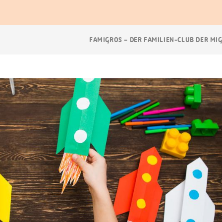
Breadcrumb
FAMIGROS – DER FAMILIEN-CLUB DER MI
Navigation