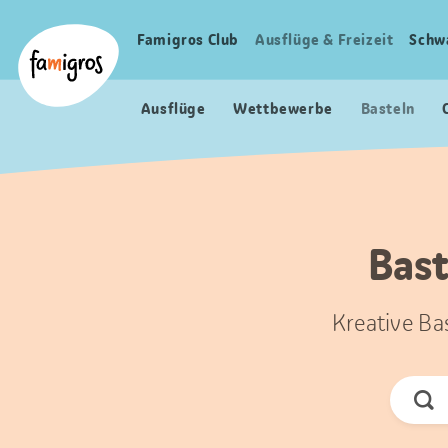
Sprungmarken
Header
Home Famigros.ch
Navigation
Logo
Famigros Club
Ausflüge & Freizeit
Schw
Haupt
Navigation
Ausflüge
Wettbewerbe
Basteln
Bast
Kreative Ba
Jetz
Suc