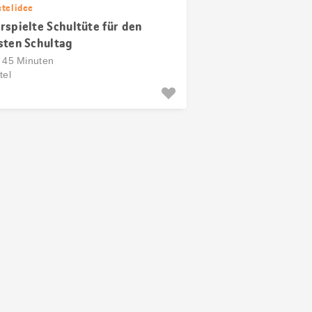
stelidee
rspielte Schultüte für den
sten Schultag
s 45 Minuten
tel