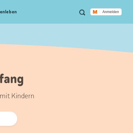
Meta
Suche
en­leben
Anmelden
Navigation
nfang
 mit Kindern