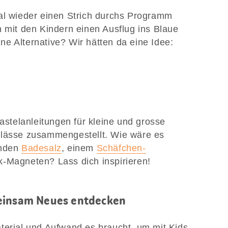
al wieder einen Strich durchs Programm
h mit den Kindern einen Ausflug ins Blaue
e Alternative? Wir hätten da eine Idee:
Bastelanleitungen für kleine und grosse
nlässe zusammengestellt. Wie wäre es
enden
Badesalz
, einem
Schäfchen-
-Magneten? Lass dich inspirieren!
meinsam Neues entdecken
terial und Aufwand es braucht, um mit Kids