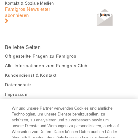
Fusszeile
Fusszeile
Kontakt & Soziale Medien
Navigation
Famigros Newsletter
abonnieren
Beliebte Seiten
Oft gestellte Fragen zu Famigros
Alle Informationen zum Famigros Club
Kundendienst & Kontakt
Datenschutz
Impressum
Wir und unsere Partner verwenden Cookies und ähnliche
Bleibe mit uns in Kontakt
Technologien, um unsere Dienste bereitzustellen, zu
Facebook
schützen, zu analysieren und zu verbessern sowie um
https://twitter.com/migros
https://www.youtube.com/user/Migr
Pinterest
Instagram
unsere Dienste und Werbungen zu personalisieren, auch auf
Webseiten von Dritten. Dabei können Daten auch in Länder
übermittelt werden, die möglicherweise kein gleichwertiges