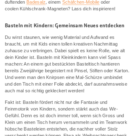
duftenden
Badesalz
, einem
Schäfchen-Mobile
oder
coolen Kühlschrank-Magneten? Lass dich inspirieren!
Basteln mit Kindern: Gemeinsam Neues entdecken
Du wirst staunen, wie wenig Material und Aufwand es
braucht, um mit Kids einen tollen kreativen Nachmittag
zuhause zu verbringen. Dabei spielt es keine Rolle, wie alt
dein Kinder ist. Basteln mit Kleinkindern kann viel Spass
machen: An einem gut bestückten Basteltisch hantieren
bereits Zweijährige begeistert mit Pinsel, Stiften oder Karton.
Und wenn man den Knirpsen eine Mal-Schürze umbindet
und den Tisch mit einer Folie abdeckt, darf ausnahmsweise
auch mal so richtig gekleckert werden!
Fakt ist: Basteln fördert nicht nur die Fantasie und
Feinmotorik von Kindern, sondern stärkt auch das Wir-
Gefühl. Denn es ist doch immer toll, wenn sich Gross und
Klein um einen Tisch herum versammeln und im Teamwork
hübsche Basteleien entstehen, die nachher voller Stolz
verschenkt werden können. Etwa als Weihnachtsgeschenk