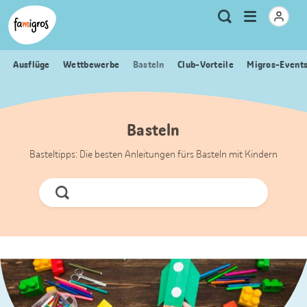
Sprungmarken
Header
Home Famigros.ch
Logo
Meta
Menu
Suche
Navigation
Navigation
öffnen
Ausflüge
Wettbewerbe
Basteln
Club-Vorteile
Migros-Event
Basteln
Basteltipps: Die besten Anleitungen fürs Basteln mit Kindern
Jetzt
Suchen