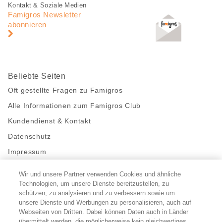
Fusszeile
Fusszeile
Kontakt & Soziale Medien
Navigation
Famigros Newsletter
abonnieren
Beliebte Seiten
Oft gestellte Fragen zu Famigros
Alle Informationen zum Famigros Club
Kundendienst & Kontakt
Datenschutz
Impressum
Wir und unsere Partner verwenden Cookies und ähnliche
Bleibe mit uns in Kontakt
Technologien, um unsere Dienste bereitzustellen, zu
Facebook
schützen, zu analysieren und zu verbessern sowie um
https://twitter.com/migros
https://www.youtube.com/user/Migr
Pinterest
Instagram
unsere Dienste und Werbungen zu personalisieren, auch auf
Webseiten von Dritten. Dabei können Daten auch in Länder
übermittelt werden, die möglicherweise kein gleichwertiges