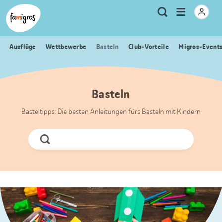
Sprungmarken
Header
Home Famigros.ch
Logo
Meta
Menu
Suche
Navigation
Navigation
öffnen
Ausflüge
Wettbewerbe
Basteln
Club-Vorteile
Migros-Event
Basteln
Basteltipps: Die besten Anleitungen fürs Basteln mit Kindern
Jetzt
Suchen