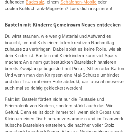
duftenden
Badesalz
, einem
Schäfchen-Mobile
oder
coolen Kühlschrank-Magneten? Lass dich inspirieren!
Basteln mit Kindern: Gemeinsam Neues entdecken
Du wirst staunen, wie wenig Material und Aufwand es
braucht, um mit Kids einen tollen kreativen Nachmittag
zuhause zu verbringen. Dabei spielt es keine Rolle, wie alt
dein Kinder ist. Basteln mit Kleinkindern kann viel Spass
machen: An einem gut bestückten Basteltisch hantieren
bereits Zweijährige begeistert mit Pinsel, Stiften oder Karton.
Und wenn man den Knirpsen eine Mal-Schürze umbindet
und den Tisch mit einer Folie abdeckt, darf ausnahmsweise
auch mal so richtig gekleckert werden!
Fakt ist: Basteln fördert nicht nur die Fantasie und
Feinmotorik von Kindern, sondern stärkt auch das Wir-
Gefühl. Denn es ist doch immer toll, wenn sich Gross und
Klein um einen Tisch herum versammeln und im Teamwork
hübsche Basteleien entstehen, die nachher voller Stolz
verschenkt werden können. Etwa als Weihnachtsgeschenk