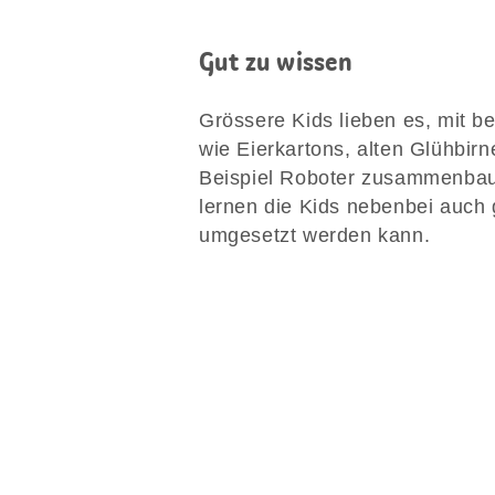
Gut zu wissen
Grössere Kids lieben es, mit b
wie Eierkartons, alten Glühbir
Beispiel Roboter zusammenbau
lernen die Kids nebenbei auch 
umgesetzt werden kann.
Diese
Seite
teilen