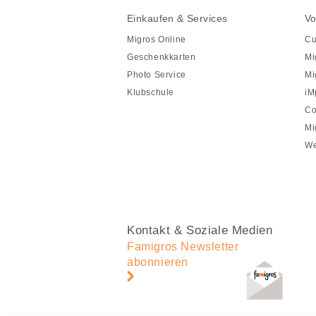
Fusszeile
Fusszeile
Einkaufen & Services
Vo
Navigation
Migros Online
Cu
Geschenkkarten
Mi
Photo Service
Mi
Klubschule
iM
Co
Mi
We
Kontakt & Soziale Medien
Famigros Newsletter
abonnieren