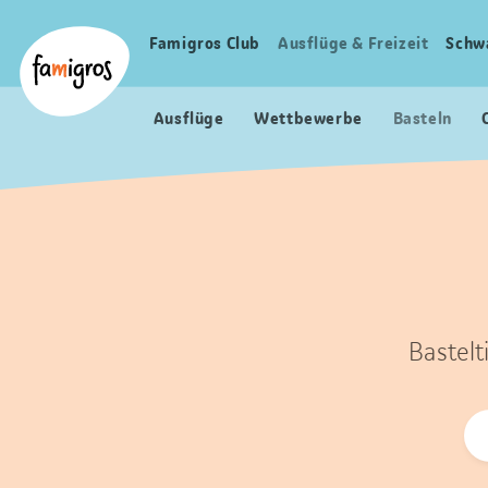
Sprungmarken
Header
Home Famigros.ch
Navigation
Logo
Famigros Club
Ausflüge & Freizeit
Schw
Haupt
Navigation
Ausflüge
Wettbewerbe
Basteln
Bastelt