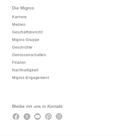
Die Migros
Karriere
Medien
Geschäftsbericht
Migros-Gruppe
Geschichte
Genossenschaften
Filialen
Nachhaltigkeit
Migros-Engagement
Bleibe mit uns in Kontakt
Facebook
https://twitter.com/migros
https://www.youtube.com/user/Mig
Pinterest
Instagram