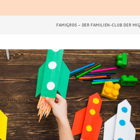
Breadcrumb
FAMIGROS – DER FAMILIEN-CLUB DER MI
Navigation