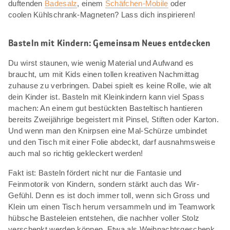
duftenden
Badesalz
, einem
Schäfchen-Mobile
oder
coolen Kühlschrank-Magneten? Lass dich inspirieren!
Basteln mit Kindern: Gemeinsam Neues entdecken
Du wirst staunen, wie wenig Material und Aufwand es
braucht, um mit Kids einen tollen kreativen Nachmittag
zuhause zu verbringen. Dabei spielt es keine Rolle, wie alt
dein Kinder ist. Basteln mit Kleinkindern kann viel Spass
machen: An einem gut bestückten Basteltisch hantieren
bereits Zweijährige begeistert mit Pinsel, Stiften oder Karton.
Und wenn man den Knirpsen eine Mal-Schürze umbindet
und den Tisch mit einer Folie abdeckt, darf ausnahmsweise
auch mal so richtig gekleckert werden!
Fakt ist: Basteln fördert nicht nur die Fantasie und
Feinmotorik von Kindern, sondern stärkt auch das Wir-
Gefühl. Denn es ist doch immer toll, wenn sich Gross und
Klein um einen Tisch herum versammeln und im Teamwork
hübsche Basteleien entstehen, die nachher voller Stolz
verschenkt werden können. Etwa als Weihnachtsgeschenk