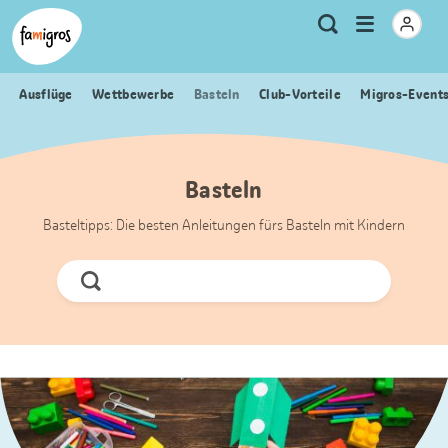
Sprungmarken
Header
Home Famigros.ch
Logo
Meta
Menu
Suche
Navigation
Navigation
öffnen
Ausflüge
Wettbewerbe
Basteln
Club-Vorteile
Migros-Event
Basteln
Basteltipps: Die besten Anleitungen fürs Basteln mit Kindern
Jetzt
Suchen