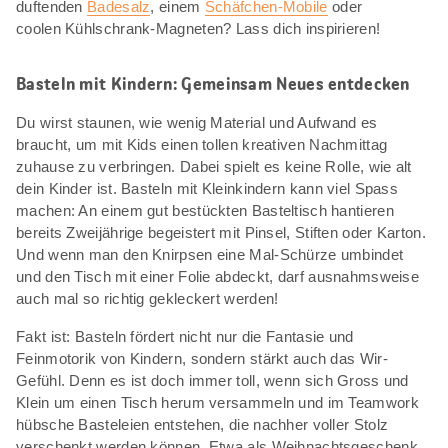
duftenden
Badesalz
, einem
Schäfchen-Mobile
oder
coolen Kühlschrank-Magneten? Lass dich inspirieren!
Basteln mit Kindern: Gemeinsam Neues entdecken
Du wirst staunen, wie wenig Material und Aufwand es
braucht, um mit Kids einen tollen kreativen Nachmittag
zuhause zu verbringen. Dabei spielt es keine Rolle, wie alt
dein Kinder ist. Basteln mit Kleinkindern kann viel Spass
machen: An einem gut bestückten Basteltisch hantieren
bereits Zweijährige begeistert mit Pinsel, Stiften oder Karton.
Und wenn man den Knirpsen eine Mal-Schürze umbindet
und den Tisch mit einer Folie abdeckt, darf ausnahmsweise
auch mal so richtig gekleckert werden!
Fakt ist: Basteln fördert nicht nur die Fantasie und
Feinmotorik von Kindern, sondern stärkt auch das Wir-
Gefühl. Denn es ist doch immer toll, wenn sich Gross und
Klein um einen Tisch herum versammeln und im Teamwork
hübsche Basteleien entstehen, die nachher voller Stolz
verschenkt werden können. Etwa als Weihnachtsgeschenk