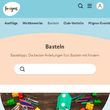
Sprungmarken
Header
Home Famigros.ch
Logo
Meta
Menu
Suche
Navigation
Navigation
öffnen
Ausflüge
Wettbewerbe
Basteln
Club-Vorteile
Migros-Event
Basteln
Basteltipps: Die besten Anleitungen fürs Basteln mit Kindern
Jetzt
Suchen