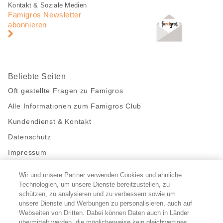
Fusszeile
Fusszeile
Kontakt & Soziale Medien
Navigation
Famigros Newsletter
abonnieren
Beliebte Seiten
Oft gestellte Fragen zu Famigros
Alle Informationen zum Famigros Club
Kundendienst & Kontakt
Datenschutz
Impressum
Wir und unsere Partner verwenden Cookies und ähnliche
Bleibe mit uns in Kontakt
Technologien, um unsere Dienste bereitzustellen, zu
Facebook
schützen, zu analysieren und zu verbessern sowie um
https://twitter.com/migros
https://www.youtube.com/user/Migr
Pinterest
Instagram
unsere Dienste und Werbungen zu personalisieren, auch auf
Webseiten von Dritten. Dabei können Daten auch in Länder
übermittelt werden, die möglicherweise kein gleichwertiges