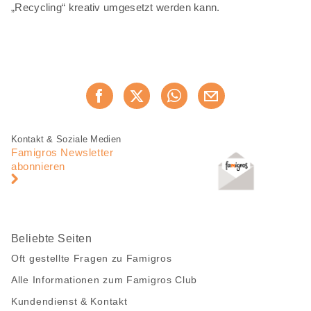
„Recycling“ kreativ umgesetzt werden kann.
Diese
Jetzt weiterempfehlen
Seite
teilen
Fusszeile
Fusszeile
Kontakt & Soziale Medien
Navigation
Famigros Newsletter
abonnieren
Beliebte Seiten
Oft gestellte Fragen zu Famigros
Alle Informationen zum Famigros Club
Kundendienst & Kontakt