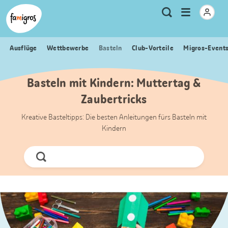
Sprungmarken
Header
Home Famigros.ch
Logo
Meta
Menu
Suche
Navigation
Navigation
öffnen
Ausflüge
Wettbewerbe
Basteln
Club-Vorteile
Migros-Event
Basteln mit Kindern: Muttertag &
Zaubertricks
Kreative Basteltipps: Die besten Anleitungen fürs Basteln mit
Kindern
Jetzt
Suchen