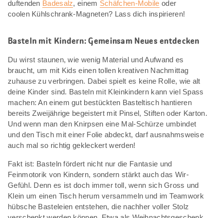
duftenden
Badesalz
, einem
Schäfchen-Mobile
oder
coolen Kühlschrank-Magneten? Lass dich inspirieren!
Basteln mit Kindern: Gemeinsam Neues entdecken
Du wirst staunen, wie wenig Material und Aufwand es
braucht, um mit Kids einen tollen kreativen Nachmittag
zuhause zu verbringen. Dabei spielt es keine Rolle, wie alt
deine Kinder sind. Basteln mit Kleinkindern kann viel Spass
machen: An einem gut bestückten Basteltisch hantieren
bereits Zweijährige begeistert mit Pinsel, Stiften oder Karton.
Und wenn man den Knirpsen eine Mal-Schürze umbindet
und den Tisch mit einer Folie abdeckt, darf ausnahmsweise
auch mal so richtig gekleckert werden!
Fakt ist: Basteln fördert nicht nur die Fantasie und
Feinmotorik von Kindern, sondern stärkt auch das Wir-
Gefühl. Denn es ist doch immer toll, wenn sich Gross und
Klein um einen Tisch herum versammeln und im Teamwork
hübsche Basteleien entstehen, die nachher voller Stolz
verschenkt werden können. Etwa als Weihnachtsgeschenk