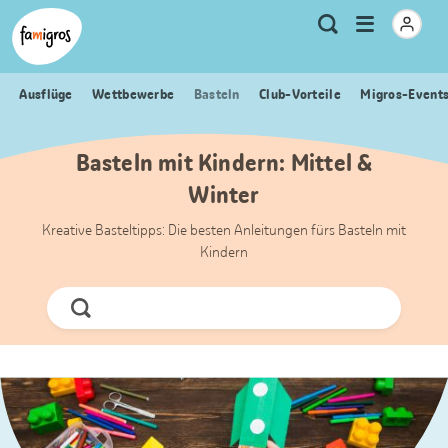
Sprungmarken
Header
Home Famigros.ch
Logo
Meta
Menu
Suche
Navigation
Navigation
öffnen
Ausflüge
Wettbewerbe
Basteln
Club-Vorteile
Migros-Event
Basteln mit Kindern: Mittel &
Winter
Kreative Basteltipps: Die besten Anleitungen fürs Basteln mit
Kindern
Jetzt
Suchen