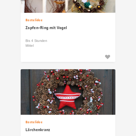
Bastelidee
Zapfen-Ring mit Vogel
Bis 4 Stunden
Mittel
Bastelidee
Lärchenkranz