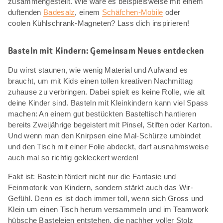
zusammengestellt. Wie wäre es beispielsweise mit einem
duftenden
Badesalz
, einem
Schäfchen-Mobile
oder
coolen Kühlschrank-Magneten? Lass dich inspirieren!
Basteln mit Kindern: Gemeinsam Neues entdecken
Du wirst staunen, wie wenig Material und Aufwand es
braucht, um mit Kids einen tollen kreativen Nachmittag
zuhause zu verbringen. Dabei spielt es keine Rolle, wie alt
deine Kinder sind. Basteln mit Kleinkindern kann viel Spass
machen: An einem gut bestückten Basteltisch hantieren
bereits Zweijährige begeistert mit Pinsel, Stiften oder Karton.
Und wenn man den Knirpsen eine Mal-Schürze umbindet
und den Tisch mit einer Folie abdeckt, darf ausnahmsweise
auch mal so richtig gekleckert werden!
Fakt ist: Basteln fördert nicht nur die Fantasie und
Feinmotorik von Kindern, sondern stärkt auch das Wir-
Gefühl. Denn es ist doch immer toll, wenn sich Gross und
Klein um einen Tisch herum versammeln und im Teamwork
hübsche Basteleien entstehen, die nachher voller Stolz