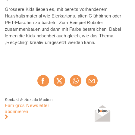
Grössere Kids lieben es, mit bereits vorhandenem
Haushaltsmaterial wie Eierkartons, alten Glühbirnen oder
PET-Flaschen zu basteln. Zum Beispiel Roboter
zusammenbauen und dann mit Farbe bestreichen. Dabei
lernen die Kids nebenbei auch gleich, wie das Thema
„Recycling“ kreativ umgesetzt werden kann.
Diese
Jetzt weiterempfehlen
Seite
teilen
Fusszeile
Fusszeile
Kontakt & Soziale Medien
Navigation
Famigros Newsletter
abonnieren