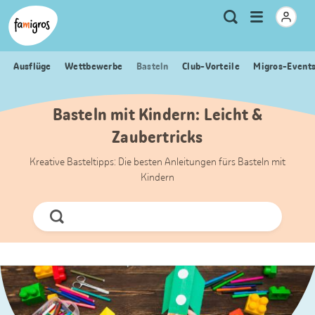
Sprungmarken
Header
Home Famigros.ch
Logo
Meta
Menu
Suche
Navigation
Navigation
öffnen
Ausflüge
Wettbewerbe
Basteln
Club-Vorteile
Migros-Event
Basteln mit Kindern: Leicht &
Zaubertricks
Kreative Basteltipps: Die besten Anleitungen fürs Basteln mit
Kindern
Jetzt
Suchen