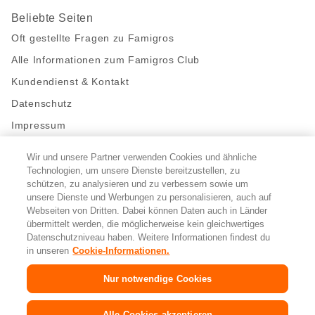
Beliebte Seiten
Oft gestellte Fragen zu Famigros
Alle Informationen zum Famigros Club
Kundendienst & Kontakt
Datenschutz
Impressum
Wir und unsere Partner verwenden Cookies und ähnliche
Bleibe mit uns in Kontakt
Technologien, um unsere Dienste bereitzustellen, zu
Facebook
schützen, zu analysieren und zu verbessern sowie um
https://twitter.com/migros
https://www.youtube.com/user/Migr
Pinterest
Instagram
unsere Dienste und Werbungen zu personalisieren, auch auf
Webseiten von Dritten. Dabei können Daten auch in Länder
übermittelt werden, die möglicherweise kein gleichwertiges
Cookie-Einstellungen
Datenschutzniveau haben. Weitere Informationen findest du
in unseren
Cookie-Informationen.
DE
FR
IT
Nur notwendige Cookies
Alle Cookies akzeptieren