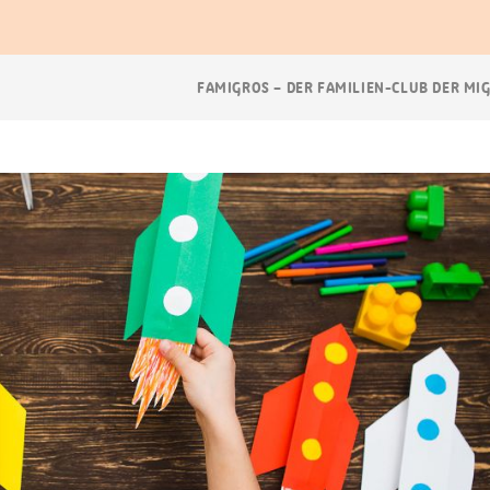
Breadcrumb
FAMIGROS – DER FAMILIEN-CLUB DER MI
Navigation