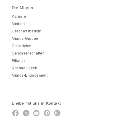
Die Migros
Karriere
Medien
Geschäftsbericht
Migros-Gruppe
Geschichte
Genossenschaften
Filialen
Nachhaltigkeit
Migros-Engagement
Bleibe mit uns in Kontakt
Facebook
https://twitter.com/migros
https://www.youtube.com/user/Mig
Pinterest
Instagram