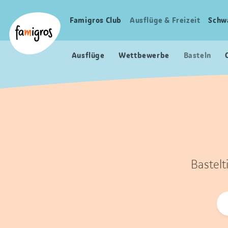
Sprungmarken
Header
Home Famigros.ch
Navigation
Logo
Famigros Club
Ausflüge & Freizeit
Schw
Haupt
Navigation
Ausflüge
Wettbewerbe
Basteln
Bastelt