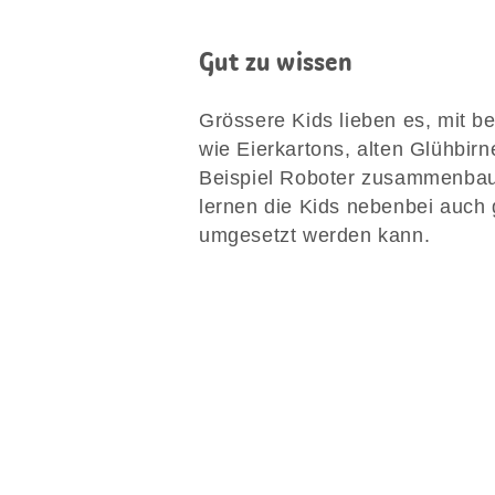
Gut zu wissen
Grössere Kids lieben es, mit b
wie Eierkartons, alten Glühbir
Beispiel Roboter zusammenbau
lernen die Kids nebenbei auch 
umgesetzt werden kann.
Diese
Seite
teilen