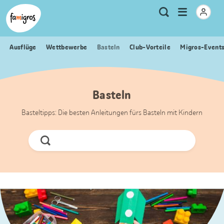
Sprungmarken
Header
Home Famigros.ch
Logo
Meta
Menu
Suche
Navigation
Navigation
öffnen
Ausflüge
Wettbewerbe
Basteln
Club-Vorteile
Migros-Event
Basteln
Basteltipps: Die besten Anleitungen fürs Basteln mit Kindern
Jetzt
Suchen