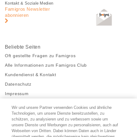
Fusszeile
Fusszeile
Kontakt & Soziale Medien
Navigation
Famigros Newsletter
abonnieren
Beliebte Seiten
Oft gestellte Fragen zu Famigros
Alle Informationen zum Famigros Club
Kundendienst & Kontakt
Datenschutz
Impressum
Wir und unsere Partner verwenden Cookies und ähnliche
Bleibe mit uns in Kontakt
Technologien, um unsere Dienste bereitzustellen, zu
Facebook
schützen, zu analysieren und zu verbessern sowie um
https://twitter.com/migros
https://www.youtube.com/user/Migr
Pinterest
Instagram
unsere Dienste und Werbungen zu personalisieren, auch auf
Webseiten von Dritten. Dabei können Daten auch in Länder
übermittelt werden, die möglicherweise kein gleichwertiges