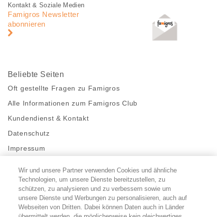
Fusszeile
Fusszeile
Kontakt & Soziale Medien
Navigation
Famigros Newsletter
abonnieren
Beliebte Seiten
Oft gestellte Fragen zu Famigros
Alle Informationen zum Famigros Club
Kundendienst & Kontakt
Datenschutz
Impressum
Wir und unsere Partner verwenden Cookies und ähnliche
Bleibe mit uns in Kontakt
Technologien, um unsere Dienste bereitzustellen, zu
Facebook
schützen, zu analysieren und zu verbessern sowie um
https://twitter.com/migros
https://www.youtube.com/user/Migr
Pinterest
Instagram
unsere Dienste und Werbungen zu personalisieren, auch auf
Webseiten von Dritten. Dabei können Daten auch in Länder
übermittelt werden, die möglicherweise kein gleichwertiges