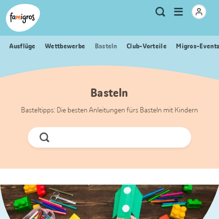
Sprungmarken
Header
Home Famigros.ch
Logo
Meta
Menu
Suche
Navigation
Navigation
öffnen
Ausflüge
Wettbewerbe
Basteln
Club-Vorteile
Migros-Event
Basteln
Basteltipps: Die besten Anleitungen fürs Basteln mit Kindern
Jetzt
Suchen