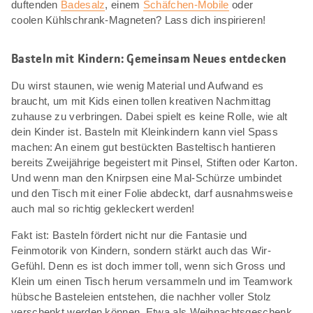
duftenden
Badesalz
, einem
Schäfchen-Mobile
oder
coolen Kühlschrank-Magneten? Lass dich inspirieren!
Basteln mit Kindern: Gemeinsam Neues entdecken
Du wirst staunen, wie wenig Material und Aufwand es
braucht, um mit Kids einen tollen kreativen Nachmittag
zuhause zu verbringen. Dabei spielt es keine Rolle, wie alt
dein Kinder ist. Basteln mit Kleinkindern kann viel Spass
machen: An einem gut bestückten Basteltisch hantieren
bereits Zweijährige begeistert mit Pinsel, Stiften oder Karton.
Und wenn man den Knirpsen eine Mal-Schürze umbindet
und den Tisch mit einer Folie abdeckt, darf ausnahmsweise
auch mal so richtig gekleckert werden!
Fakt ist: Basteln fördert nicht nur die Fantasie und
Feinmotorik von Kindern, sondern stärkt auch das Wir-
Gefühl. Denn es ist doch immer toll, wenn sich Gross und
Klein um einen Tisch herum versammeln und im Teamwork
hübsche Basteleien entstehen, die nachher voller Stolz
verschenkt werden können. Etwa als Weihnachtsgeschenk