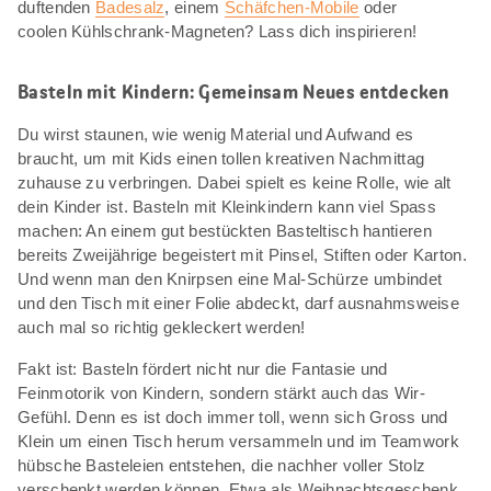
duftenden
Badesalz
, einem
Schäfchen-Mobile
oder
coolen Kühlschrank-Magneten? Lass dich inspirieren!
Basteln mit Kindern: Gemeinsam Neues entdecken
Du wirst staunen, wie wenig Material und Aufwand es
braucht, um mit Kids einen tollen kreativen Nachmittag
zuhause zu verbringen. Dabei spielt es keine Rolle, wie alt
dein Kinder ist. Basteln mit Kleinkindern kann viel Spass
machen: An einem gut bestückten Basteltisch hantieren
bereits Zweijährige begeistert mit Pinsel, Stiften oder Karton.
Und wenn man den Knirpsen eine Mal-Schürze umbindet
und den Tisch mit einer Folie abdeckt, darf ausnahmsweise
auch mal so richtig gekleckert werden!
Fakt ist: Basteln fördert nicht nur die Fantasie und
Feinmotorik von Kindern, sondern stärkt auch das Wir-
Gefühl. Denn es ist doch immer toll, wenn sich Gross und
Klein um einen Tisch herum versammeln und im Teamwork
hübsche Basteleien entstehen, die nachher voller Stolz
verschenkt werden können. Etwa als Weihnachtsgeschenk