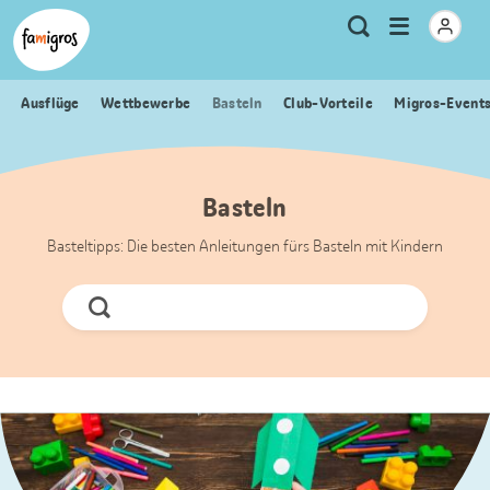
Sprungmarken
Header
Home Famigros.ch
Logo
Meta
Menu
Suche
Navigation
Navigation
öffnen
Ausflüge
Wettbewerbe
Basteln
Club-Vorteile
Migros-Event
Basteln
Basteltipps: Die besten Anleitungen fürs Basteln mit Kindern
Jetzt
Suchen