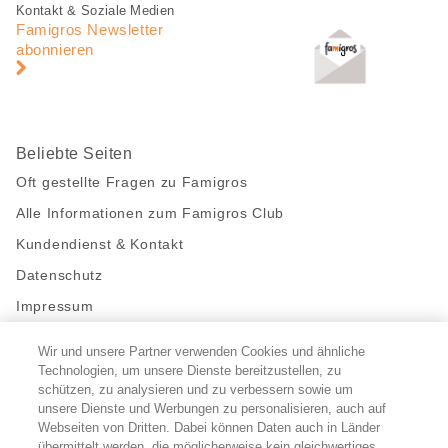
Fusszeile
Fusszeile
Kontakt & Soziale Medien
Navigation
Famigros Newsletter
abonnieren
Beliebte Seiten
Oft gestellte Fragen zu Famigros
Alle Informationen zum Famigros Club
Kundendienst & Kontakt
Datenschutz
Impressum
Wir und unsere Partner verwenden Cookies und ähnliche
Bleibe mit uns in Kontakt
Technologien, um unsere Dienste bereitzustellen, zu
Facebook
schützen, zu analysieren und zu verbessern sowie um
https://twitter.com/migros
https://www.youtube.com/user/Migr
Pinterest
Instagram
unsere Dienste und Werbungen zu personalisieren, auch auf
Webseiten von Dritten. Dabei können Daten auch in Länder
übermittelt werden, die möglicherweise kein gleichwertiges