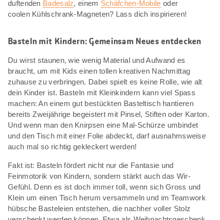
duftenden
Badesalz
, einem
Schäfchen-Mobile
oder
coolen Kühlschrank-Magneten? Lass dich inspirieren!
Basteln mit Kindern: Gemeinsam Neues entdecken
Du wirst staunen, wie wenig Material und Aufwand es
braucht, um mit Kids einen tollen kreativen Nachmittag
zuhause zu verbringen. Dabei spielt es keine Rolle, wie alt
dein Kinder ist. Basteln mit Kleinkindern kann viel Spass
machen: An einem gut bestückten Basteltisch hantieren
bereits Zweijährige begeistert mit Pinsel, Stiften oder Karton.
Und wenn man den Knirpsen eine Mal-Schürze umbindet
und den Tisch mit einer Folie abdeckt, darf ausnahmsweise
auch mal so richtig gekleckert werden!
Fakt ist: Basteln fördert nicht nur die Fantasie und
Feinmotorik von Kindern, sondern stärkt auch das Wir-
Gefühl. Denn es ist doch immer toll, wenn sich Gross und
Klein um einen Tisch herum versammeln und im Teamwork
hübsche Basteleien entstehen, die nachher voller Stolz
verschenkt werden können. Etwa als Weihnachtsgeschenk