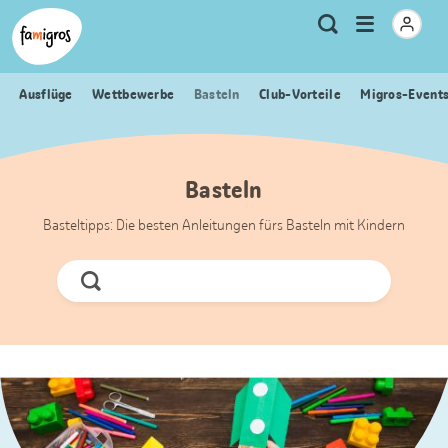
Sprungmarken
Header
Home Famigros.ch
Logo
Meta
Menu
Suche
Navigation
Navigation
öffnen
Ausflüge
Wettbewerbe
Basteln
Club-Vorteile
Migros-Event
Basteln
Basteltipps: Die besten Anleitungen fürs Basteln mit Kindern
Jetzt
Suchen