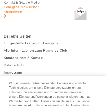
Fusszeile
Fusszeile
Kontakt & Soziale Medien
Navigation
Famigros Newsletter
abonnieren
Beliebte Seiten
Oft gestellte Fragen zu Famigros
Alle Informationen zum Famigros Club
Kundendienst & Kontakt
Datenschutz
Impressum
Wir und unsere Partner verwenden Cookies und ähnliche
Bleibe mit uns in Kontakt
Technologien, um unsere Dienste bereitzustellen, zu
Facebook
schützen, zu analysieren und zu verbessern sowie um
https://twitter.com/migros
https://www.youtube.com/user/Migr
Pinterest
Instagram
unsere Dienste und Werbungen zu personalisieren, auch auf
Webseiten von Dritten. Dabei können Daten auch in Länder
übermittelt werden, die möglicherweise kein gleichwertiges